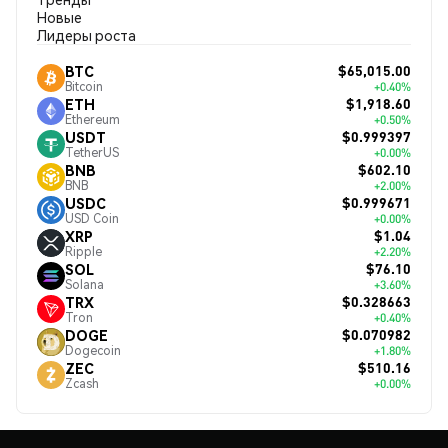
Новые
Лидеры роста
$65,015.00
BTC
Bitcoin
+0.40%
$1,918.60
ETH
Ethereum
+0.50%
$0.999397
USDT
TetherUS
+0.00%
$602.10
BNB
BNB
+2.00%
$0.999671
USDC
USD Coin
+0.00%
$1.04
XRP
Ripple
+2.20%
$76.10
SOL
Solana
+3.60%
$0.328663
TRX
Tron
+0.40%
$0.070982
DOGE
Dogecoin
+1.80%
$510.16
ZEC
Zcash
+0.00%