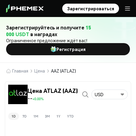
Зарегистрироваться
Зарегистрируйтесь и получите
15
000 USDT
в наградах
Ограниченное предложение ждёт вас!
Регистрация
Главная
Цена
AAZ (ATLAZ)
Цена ATLAZ (AAZ)
USD
--
+0.00%
1D
7D
1M
3M
1Y
YTD