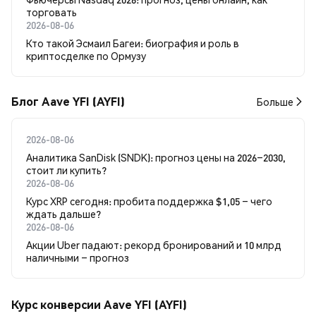
торговать
2026-08-06
Кто такой Эсмаил Багеи: биография и роль в
криптосделке по Ормузу
Блог Aave YFI (AYFI)
Больше
2026-08-06
Аналитика SanDisk (SNDK): прогноз цены на 2026–2030,
стоит ли купить?
2026-08-06
Курс XRP сегодня: пробита поддержка $1,05 – чего
ждать дальше?
2026-08-06
Акции Uber падают: рекорд бронирований и 10 млрд
наличными – прогноз
Курс конверсии Aave YFI (AYFI)