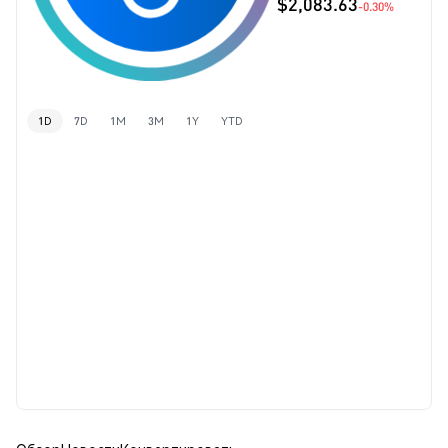
$2,083.63
-0.30%
1D
7D
1M
3M
1Y
YTD