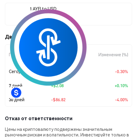
1 AYFI to USD
$2,083.63
Движения цены Aave YFI (AYFI)
Изменение
Период
Изменение (%)
суммы
Сегодня
-$6.27
-0.30%
7 дней
+
$2.08
+0.10%
30 дней
-$86.82
-4.00%
Отказ от ответственности
Цены на криптовалюту подвержены значительным
рыночным рискам и волатильности. Инвестируйте только в