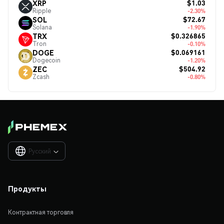
$1.03
XRP
Ripple
-2.30%
$72.67
SOL
Solana
-1.90%
$0.326865
TRX
Tron
-0.10%
$0.069161
DOGE
Dogecoin
-1.20%
$504.92
ZEC
Zcash
-0.80%
Русский

Продукты
Контрактная торговля