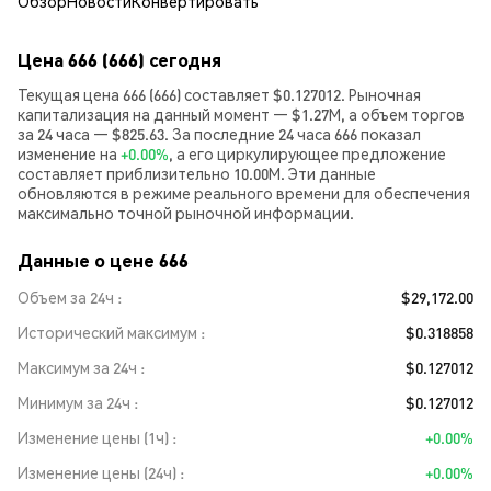
Обзор
Новости
Конвертировать
Цена 666 (666) сегодня
Текущая цена 666 (666) составляет $0.127012. Рыночная
капитализация на данный момент — $1.27M, а объем торгов
за 24 часа — $825.63. За последние 24 часа 666 показал
изменение на
+0.00%
, а его циркулирующее предложение
составляет приблизительно 10.00M. Эти данные
обновляются в режиме реального времени для обеспечения
максимально точной рыночной информации.
Данные о цене 666
Объем за 24ч
$29,172.00
Исторический максимум
$0.318858
Максимум за 24ч
$0.127012
Минимум за 24ч
$0.127012
Изменение цены (1ч)
+0.00%
Изменение цены (24ч)
+0.00%