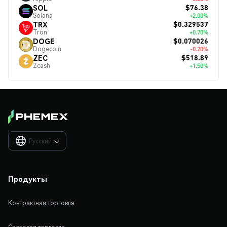
$76.38
SOL
Solana
+2.00%
$0.329537
TRX
Tron
+0.70%
$0.070026
DOGE
Dogecoin
-0.20%
$518.89
ZEC
Zcash
+1.50%
Русский

Продукты
Контрактная торговля