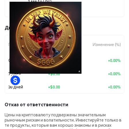
1 666 to USD
$0.127012
Движения цены 666 (666)
Изменение
Период
Изменение (%)
суммы
Сегодня
+
$0.00
+0.00%
7 дней
+
$0.00
+0.00%
30 дней
+
$0.00
+0.00%
Отказ от ответственности
Цены на криптовалюту подвержены значительным
рыночным рискам и волатильности. Инвестируйте только в
те продукты, которые вам хорошо знакомы и в рисках