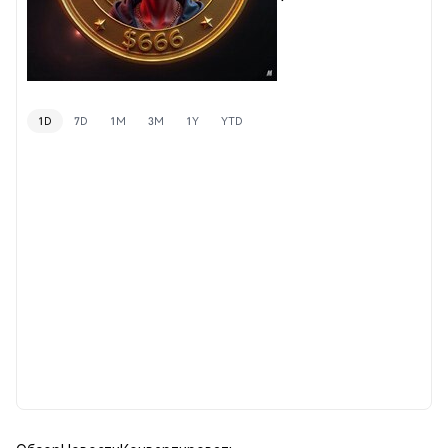
1D
7D
1M
3M
1Y
YTD