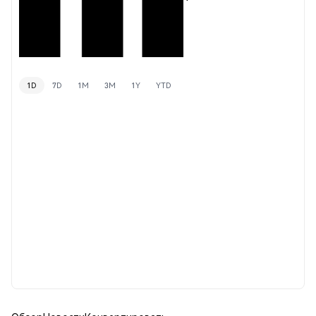
1D
7D
1M
3M
1Y
YTD