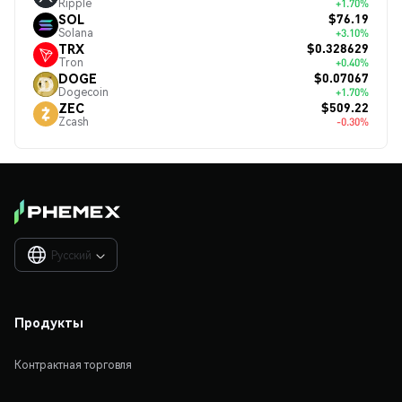
Ripple
+1.70%
$76.19
SOL
Solana
+3.10%
$0.328629
TRX
Tron
+0.40%
$0.07067
DOGE
Dogecoin
+1.70%
$509.22
ZEC
Zcash
-0.30%
Русский

Продукты
Контрактная торговля