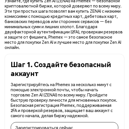
Узнайте, где купить Zen AI (ZENAI) на Phemex — безопасной
криптовалютной бирже, которой доверяют по всему миру.
Эти три простых шага позволят вам купить ZENAI с низкими
комиссиями с помощью кредитных карт, дебетовых карт,
банковских переводов или сторонних сервисов — без
минимальных сумм и лишних хлопот. Благодаря
двухфакторной аутентификации (2FA), проверкам резервов
и защите от фишинга, Phemex — это самое безопасное
место для покупки Zen AI и лучшее место для покупки Zen AI
онлайн.
Шаг 1. Создайте безопасный
аккаунт
Зарегистрируйтесь на Phemex за несколько минут с
помощью электронной почты, чтобы начать
торговлю Zen AI (ZENAI) по всему миру. Пройдите
быструю проверку личности для мгновенных покупок.
Безопасная регистрация Phemex, поддерживаемая
2FA и проверкой резервов, защищает ваш аккаунт с
самого начала, делая биржу надежной.
Зарегистрироваться сейчас