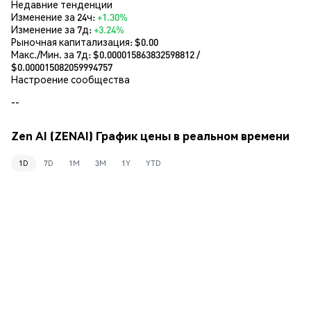
Недавние тенденции
Изменение за 24ч:
+1.30%
Изменение за 7д:
+3.24%
Рыночная капитализация:
$0.00
Макс./Мин. за 7д: $
0.000015863832598812
/
$
0.000015082059994757
Настроение сообщества
--
Zen AI (ZENAI) График цены в реальном времени
1D
7D
1M
3M
1Y
YTD