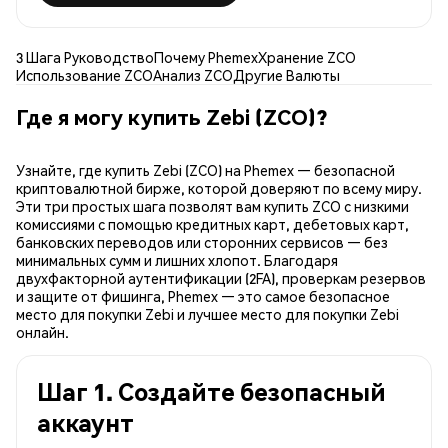
3 Шага Руководство
Почему Phemex
Хранение ZCO
Использование ZCO
Анализ ZCO
Другие Валюты
Где я могу купить Zebi (ZCO)?
Узнайте, где купить Zebi (ZCO) на Phemex — безопасной
криптовалютной бирже, которой доверяют по всему миру.
Эти три простых шага позволят вам купить ZCO с низкими
комиссиями с помощью кредитных карт, дебетовых карт,
банковских переводов или сторонних сервисов — без
минимальных сумм и лишних хлопот. Благодаря
двухфакторной аутентификации (2FA), проверкам резервов
и защите от фишинга, Phemex — это самое безопасное
место для покупки Zebi и лучшее место для покупки Zebi
онлайн.
Шаг 1. Создайте безопасный
аккаунт