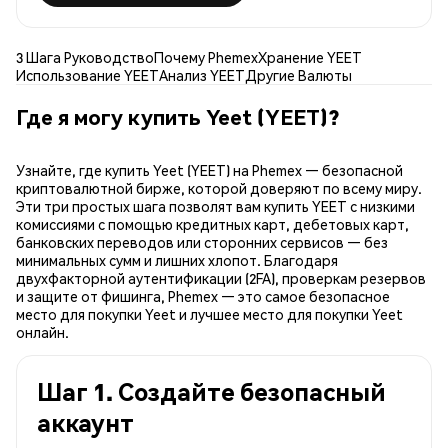
3 Шага Руководство
Почему Phemex
Хранение YEET
Использование YEET
Анализ YEET
Другие Валюты
Где я могу купить Yeet (YEET)?
Узнайте, где купить Yeet (YEET) на Phemex — безопасной
криптовалютной бирже, которой доверяют по всему миру.
Эти три простых шага позволят вам купить YEET с низкими
комиссиями с помощью кредитных карт, дебетовых карт,
банковских переводов или сторонних сервисов — без
минимальных сумм и лишних хлопот. Благодаря
двухфакторной аутентификации (2FA), проверкам резервов
и защите от фишинга, Phemex — это самое безопасное
место для покупки Yeet и лучшее место для покупки Yeet
онлайн.
Шаг 1. Создайте безопасный
аккаунт