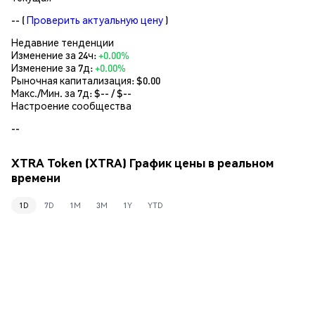
--
(
Проверить актуальную цену
)
Недавние тенденции
Изменение за 24ч:
+0.00%
Изменение за 7д:
+0.00%
Рыночная капитализация:
$0.00
Макс./Мин. за 7д: $
--
/ $
--
Настроение сообщества
--
XTRA Token (XTRA) График цены в реальном
времени
1D
7D
1M
3M
1Y
YTD