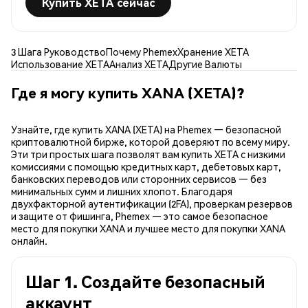
Купить XETA сейчас
3 Шага Руководство
Почему Phemex
Хранение XETA
Использование XETA
Анализ XETA
Другие Валюты
Где я могу купить XANA (XETA)?
Узнайте, где купить XANA (XETA) на Phemex — безопасной
криптовалютной бирже, которой доверяют по всему миру.
Эти три простых шага позволят вам купить XETA с низкими
комиссиями с помощью кредитных карт, дебетовых карт,
банковских переводов или сторонних сервисов — без
минимальных сумм и лишних хлопот. Благодаря
двухфакторной аутентификации (2FA), проверкам резервов
и защите от фишинга, Phemex — это самое безопасное
место для покупки XANA и лучшее место для покупки XANA
онлайн.
Шаг 1. Создайте безопасный
аккаунт