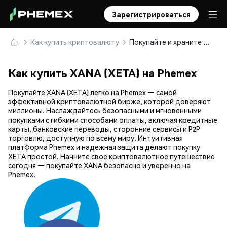
Зарегистрироваться
Как купить криптовалюту
Покупайте и храните XANA (XETA) безопасно
Как купить XANA (XETA) на Phemex
Покупайте XANA (XETA) легко на Phemex — самой
эффективной криптовалютной бирже, которой доверяют
миллионы. Наслаждайтесь безопасными и мгновенными
покупками с гибкими способами оплаты, включая кредитные
карты, банковские переводы, сторонние сервисы и P2P
торговлю, доступную по всему миру. Интуитивная
платформа Phemex и надежная защита делают покупку
XETA простой. Начните свое криптовалютное путешествие
сегодня — покупайте XANA безопасно и уверенно на
Phemex.