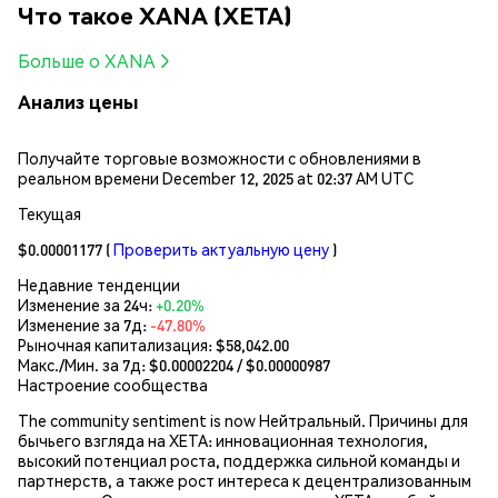
Что такое XANA (XETA)
Больше о XANA
Анализ цены
Получайте торговые возможности с обновлениями в
реальном времени December 12, 2025 at 02:37 AM UTC
Текущая
$0.00001177
(
Проверить актуальную цену
)
Недавние тенденции
Изменение за 24ч:
+0.20%
Изменение за 7д:
-47.80%
Рыночная капитализация:
$58,042.00
Макс./Мин. за 7д: $
0.00002204
/ $
0.00000987
Настроение сообщества
The community sentiment is now Нейтральный. Причины для
бычьего взгляда на XETA: инновационная технология,
высокий потенциал роста, поддержка сильной команды и
партнерств, а также рост интереса к децентрализованным