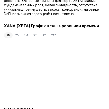
решениям. Основные причины для шорта XETA: слабый
фундаментальный рост, малая ликвидность, отсутствие
уникальных преимуществ, высокая конкуренция на рынке
DeFi, возможная переоценённость токена.
XANA (XETA) График цены в реальном времени
1D
7D
1M
3M
1Y
YTD