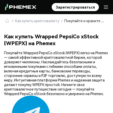
Зарегистрироваться
Как купить криптовалюту
Покупайте и храните Wrapped PepsiCo xStock (WPEPX) безопасно
Как купить Wrapped PepsiCo xStock
(WPEPX) на Phemex
Покупайте Wrapped PepsiCo xStock (WPEPX) легко на Phemex
— самой эффективной криптовалютной бирже, которой
доверяют миллионы. Наслаждайтесь безопасными и
мгновенными покупками с гибкими способами оплаты,
включая кредитные карты, банковские переводы,
сторонние сервисы и P2P торговлю, доступную по всему
миру. Интуитивная платформа Phemex и надежная защита
делают покупку WPEPX простой. Начните свое
криптовалютное путешествие сегодня — покупайте
Wrapped PepsiCo xStock безопасно и уверенно на Phemex.