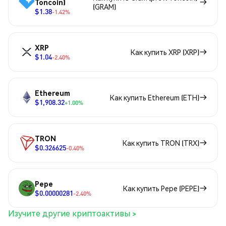
Toncoin)
(GRAM)
$1.38
-1.42%
XRP
Как купить XRP (XRP)
$1.04
-2.40%
Ethereum
Как купить Ethereum (ETH)
$1,908.32
+1.00%
TRON
Как купить TRON (TRX)
$0.326625
-0.40%
Pepe
Как купить Pepe (PEPE)
$0.00000281
-2.40%
Изучите другие криптоактивы >