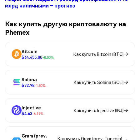
млрд наличными – прогноз
Как купить другую криптовалюту на
Phemex
Bitcoin
Как купить Bitcoin (BTC)
$64,455.00
+0.00%
Solana
Как купить Solana (SOL)
$72.98
-1.50%
Injective
Как купить Injective (INJ)
$4.63
-6.19%
Gram (prev.
Как купить Gram (prev. Toncoin)