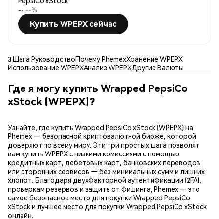
PepsiCo xStock
--
--%
Купить WPEPX сейчас
3 Шага Руководство
Почему Phemex
Хранение WPEPX
Использование WPEPX
Анализ WPEPX
Другие Валюты
Где я могу купить Wrapped PepsiCo
xStock (WPEPX)?
Узнайте, где купить Wrapped PepsiCo xStock (WPEPX) на
Phemex — безопасной криптовалютной бирже, которой
доверяют по всему миру. Эти три простых шага позволят
вам купить WPEPX с низкими комиссиями с помощью
кредитных карт, дебетовых карт, банковских переводов
или сторонних сервисов — без минимальных сумм и лишних
хлопот. Благодаря двухфакторной аутентификации (2FA),
проверкам резервов и защите от фишинга, Phemex — это
самое безопасное место для покупки Wrapped PepsiCo
xStock и лучшее место для покупки Wrapped PepsiCo xStock
онлайн.