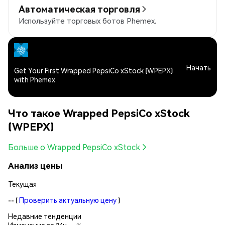
Автоматическая торговля
Используйте торговых ботов Phemex.
Начать
Get Your First Wrapped PepsiCo xStock (WPEPX)
with Phemex
Что такое Wrapped PepsiCo xStock
(WPEPX)
Больше о Wrapped PepsiCo xStock
Анализ цены
Текущая
--
(
Проверить актуальную цену
)
Недавние тенденции
Изменение за 24ч:
--%