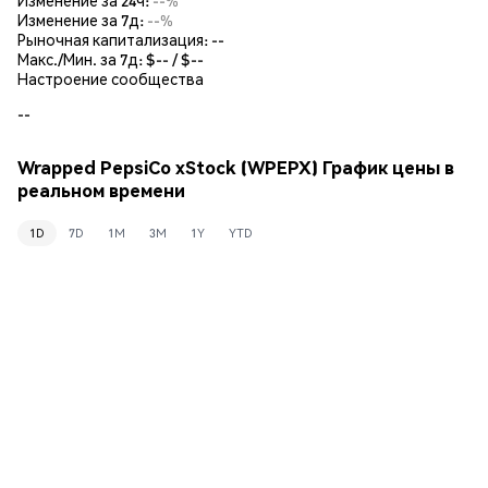
Изменение за 7д:
--%
Рыночная капитализация:
--
Макс./Мин. за 7д: $
--
/ $
--
Настроение сообщества
--
Wrapped PepsiCo xStock (WPEPX) График цены в
реальном времени
1D
7D
1M
3M
1Y
YTD