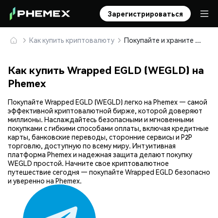
Зарегистрироваться
Как купить криптовалюту
Покупайте и храните Wrapped EGLD (WEGLD) безопасно
Как купить Wrapped EGLD (WEGLD) на
Phemex
Покупайте Wrapped EGLD (WEGLD) легко на Phemex — самой
эффективной криптовалютной бирже, которой доверяют
миллионы. Наслаждайтесь безопасными и мгновенными
покупками с гибкими способами оплаты, включая кредитные
карты, банковские переводы, сторонние сервисы и P2P
торговлю, доступную по всему миру. Интуитивная
платформа Phemex и надежная защита делают покупку
WEGLD простой. Начните свое криптовалютное
путешествие сегодня — покупайте Wrapped EGLD безопасно
и уверенно на Phemex.