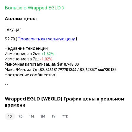
Больше о Wrapped EGLD
Анализ цены
Текущая
$2.70
(
Проверить актуальную цену
)
Недавние тенденции
Изменение за 24ч:
+1.62%
Изменение за 7д:
-1.02%
Рыночная капитализация:
$810,748.00
Макс./Мин. за 7д: $
2.846181797701344
/ $
2.628571466730135
Настроение сообщества
--
Wrapped EGLD (WEGLD) График цены в реальном
времени
1D
7D
1M
3M
1Y
YTD