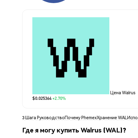
Цена Walrus
$0.025364
+2.70%
3 Шага Руководство
Почему Phemex
Хранение WAL
Испо
Где я могу купить Walrus (WAL)?