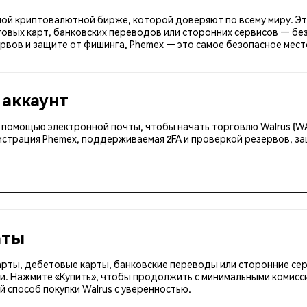
сной криптовалютной бирже, которой доверяют по всему миру. Эт
овых карт, банковских переводов или сторонних сервисов — без
вов и защите от фишинга, Phemex — это самое безопасное место
 аккаунт
с помощью электронной почты, чтобы начать торговлю Walrus (W
истрация Phemex, поддерживаемая 2FA и проверкой резервов, за
аты
арты, дебетовые карты, банковские переводы или сторонние се
ки. Нажмите «Купить», чтобы продолжить с минимальными комисс
 способ покупки Walrus с уверенностью.