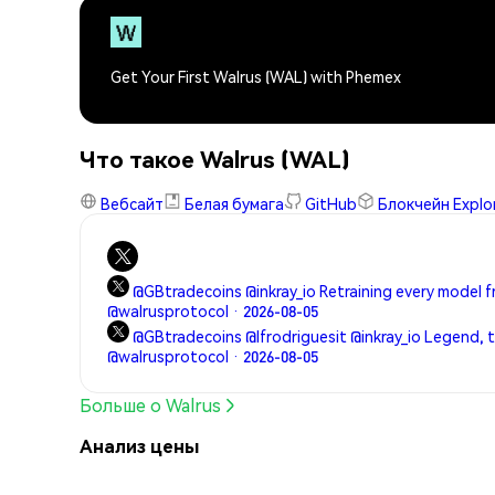
Get Your First Walrus (WAL) with Phemex
Что такое Walrus (WAL)
Вебсайт
Белая бумага
GitHub
Блокчейн Explo
@GBtradecoins @inkray_io Retraining every model f
@walrusprotocol · 2026-08-05
@GBtradecoins @lfrodriguesit @inkray_io Legend, 
@walrusprotocol · 2026-08-05
Больше о Walrus
Анализ цены