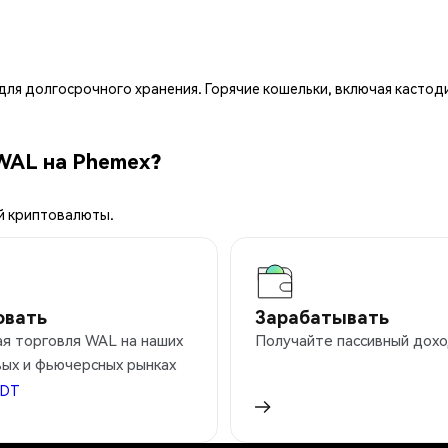
ля долгосрочного хранения. Горячие кошельки, включая кастод
WAL на Phemex?
й криптовалюты.
овать
Зарабатывать
я торговля WAL на наших
Получайте пассивный дохо
ых и фьючерсных рынках
SDT