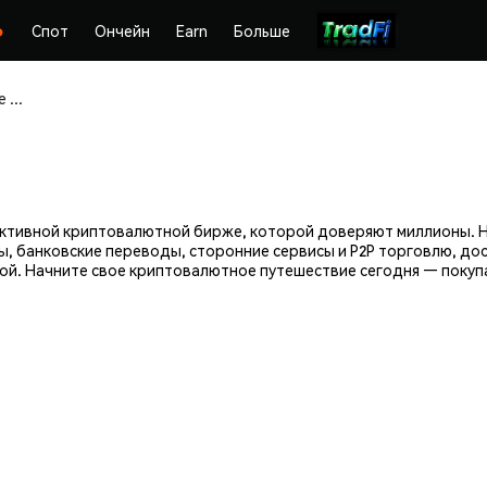
Спот
Ончейн
Earn
Больше
Покупайте и храните Walrus (WAL) безопасно
фективной криптовалютной бирже, которой доверяют миллионы. 
ы, банковские переводы, сторонние сервисы и P2P торговлю, до
й. Начните свое криптовалютное путешествие сегодня — покупай