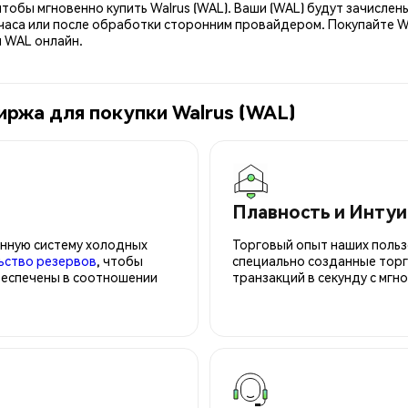
тобы мгновенно купить Walrus (WAL). Ваши (WAL) будут зачисле
аса или после обработки сторонним провайдером. Покупайте WA
и WAL онлайн.
иржа для покупки Walrus (WAL)
Плавность и Инту
нную систему холодных
Торговый опыт наших польз
ьство резервов
, чтобы
специально созданные торг
беспечены в соотношении
транзакций в секунду с мгн