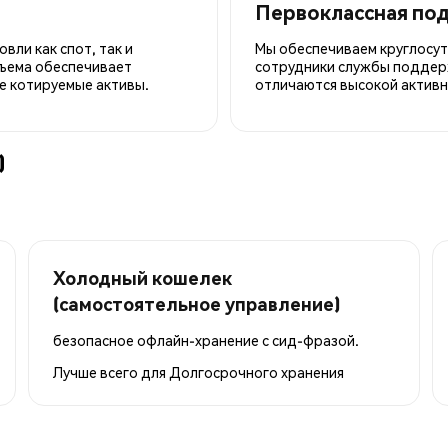
Первоклассная по
вли как спот, так и
Мы обеспечиваем круглосу
ъема обеспечивает
сотрудники службы поддерж
е котируемые активы.
отличаются высокой активн
)
Холодный кошелек
(самостоятельное управление)
безопасное офлайн-хранение с сид-фразой.
Лучше всего для
Долгосрочного хранения