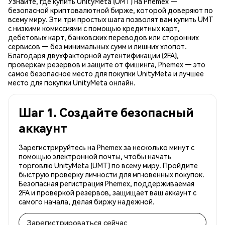
Узнайте, где купить UnityMeta (UMT) на Phemex —
безопасной криптовалютной бирже, которой доверяют по
всему миру. Эти три простых шага позволят вам купить UMT
с низкими комиссиями с помощью кредитных карт,
дебетовых карт, банковских переводов или сторонних
сервисов — без минимальных сумм и лишних хлопот.
Благодаря двухфакторной аутентификации (2FA),
проверкам резервов и защите от фишинга, Phemex — это
самое безопасное место для покупки UnityMeta и лучшее
место для покупки UnityMeta онлайн.
Шаг 1. Создайте безопасный
аккаунт
Зарегистрируйтесь на Phemex за несколько минут с
помощью электронной почты, чтобы начать
торговлю UnityMeta (UMT) по всему миру. Пройдите
быструю проверку личности для мгновенных покупок.
Безопасная регистрация Phemex, поддерживаемая
2FA и проверкой резервов, защищает ваш аккаунт с
самого начала, делая биржу надежной.
Зарегистрироваться сейчас