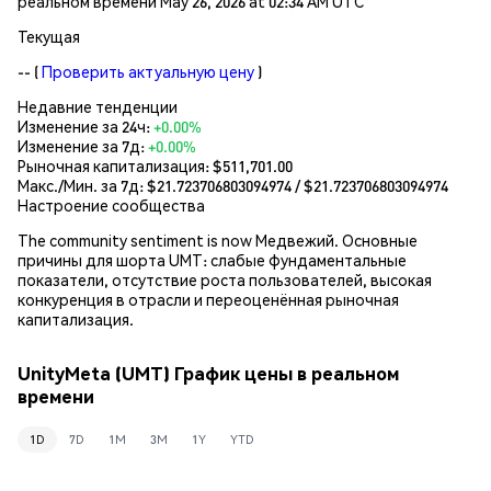
реальном времени May 26, 2026 at 02:34 AM UTC
Текущая
--
(
Проверить актуальную цену
)
Недавние тенденции
Изменение за 24ч:
+0.00%
Изменение за 7д:
+0.00%
Рыночная капитализация:
$511,701.00
Макс./Мин. за 7д: $
21.723706803094974
/ $
21.723706803094974
Настроение сообщества
The community sentiment is now Медвежий. Основные
причины для шорта UMT: слабые фундаментальные
показатели, отсутствие роста пользователей, высокая
конкуренция в отрасли и переоценённая рыночная
капитализация.
UnityMeta (UMT) График цены в реальном
времени
1D
7D
1M
3M
1Y
YTD