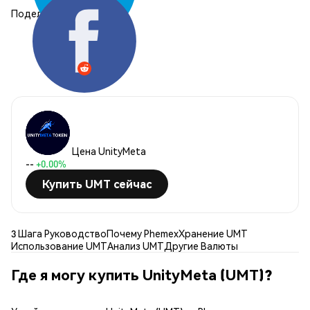
Поделиться:
Цена UnityMeta
--
+0.00%
Купить UMT сейчас
3 Шага Руководство
Почему Phemex
Хранение UMT
Использование UMT
Анализ UMT
Другие Валюты
Где я могу купить UnityMeta (UMT)?