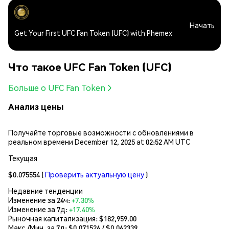
Начать
Get Your First UFC Fan Token (UFC) with Phemex
Что такое UFC Fan Token (UFC)
Больше о UFC Fan Token
Анализ цены
Получайте торговые возможности с обновлениями в
реальном времени December 12, 2025 at 02:52 AM UTC
Текущая
$0.075554
(
Проверить актуальную цену
)
Недавние тенденции
Изменение за 24ч:
+7.30%
Изменение за 7д:
+17.40%
Рыночная капитализация:
$182,959.00
Макс./Мин. за 7д: $
0.071526
/ $
0.062339