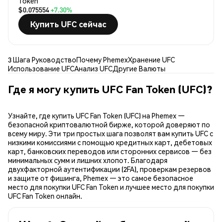
Token
$0.075554
+7.30%
Купить UFC сейчас
3 Шага Руководство
Почему Phemex
Хранение UFC
Использование UFC
Анализ UFC
Другие Валюты
Где я могу купить UFC Fan Token (UFC)?
Узнайте, где купить UFC Fan Token (UFC) на Phemex —
безопасной криптовалютной бирже, которой доверяют по
всему миру. Эти три простых шага позволят вам купить UFC с
низкими комиссиями с помощью кредитных карт, дебетовых
карт, банковских переводов или сторонних сервисов — без
минимальных сумм и лишних хлопот. Благодаря
двухфакторной аутентификации (2FA), проверкам резервов
и защите от фишинга, Phemex — это самое безопасное
место для покупки UFC Fan Token и лучшее место для покупки
UFC Fan Token онлайн.