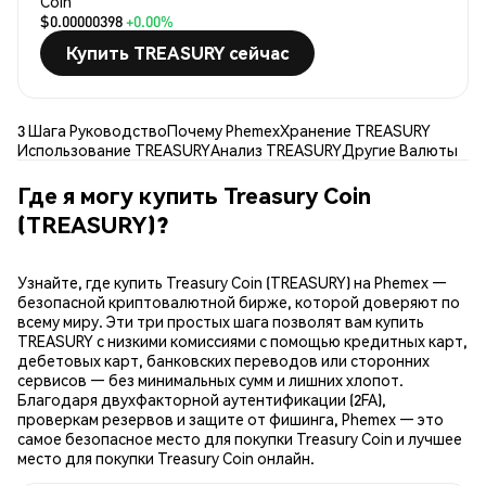
Coin
$0.00000398
+0.00%
Купить TREASURY сейчас
3 Шага Руководство
Почему Phemex
Хранение TREASURY
Использование TREASURY
Анализ TREASURY
Другие Валюты
Где я могу купить Treasury Coin
(TREASURY)?
Узнайте, где купить Treasury Coin (TREASURY) на Phemex —
безопасной криптовалютной бирже, которой доверяют по
всему миру. Эти три простых шага позволят вам купить
TREASURY с низкими комиссиями с помощью кредитных карт,
дебетовых карт, банковских переводов или сторонних
сервисов — без минимальных сумм и лишних хлопот.
Благодаря двухфакторной аутентификации (2FA),
проверкам резервов и защите от фишинга, Phemex — это
самое безопасное место для покупки Treasury Coin и лучшее
место для покупки Treasury Coin онлайн.