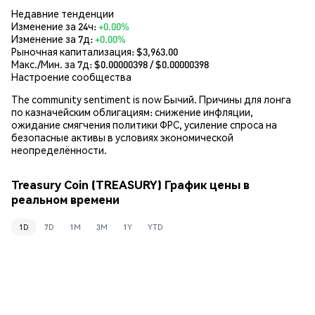
Недавние тенденции
Изменение за 24ч:
+0.00%
Изменение за 7д:
+0.00%
Рыночная капитализация:
$3,963.00
Макс./Мин. за 7д: $
0.00000398
/ $
0.00000398
Настроение сообщества
The community sentiment is now Бычий. Причины для лонга
по казначейским облигациям: снижение инфляции,
ожидание смягчения политики ФРС, усиление спроса на
безопасные активы в условиях экономической
неопределённости.
Treasury Coin (TREASURY) График цены в
реальном времени
1D
7D
1M
3M
1Y
YTD