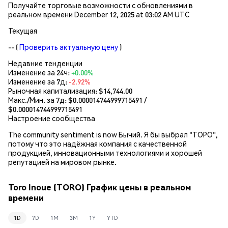
Получайте торговые возможности с обновлениями в
реальном времени December 12, 2025 at 03:02 AM UTC
Текущая
--
(
Проверить актуальную цену
)
Недавние тенденции
Изменение за 24ч:
+0.00%
Изменение за 7д:
-2.92%
Рыночная капитализация:
$14,744.00
Макс./Мин. за 7д: $
0.000014744999715491
/
$
0.000014744999715491
Настроение сообщества
The community sentiment is now Бычий. Я бы выбрал "TOРО",
потому что это надёжная компания с качественной
продукцией, инновационными технологиями и хорошей
репутацией на мировом рынке.
Toro Inoue (TORO) График цены в реальном
времени
1D
7D
1M
3M
1Y
YTD