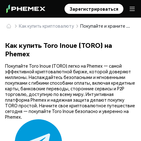
Зарегистрироваться
Как купить криптовалюту
Покупайте и храните Toro Inoue (TORO) безопасно
Как купить Toro Inoue (TORO) на
Phemex
Покупайте Toro Inoue (TORO) легко на Phemex — самой
эффективной криптовалютной бирже, которой доверяют
миллионы. Наслаждайтесь безопасными и мгновенными
покупками с гибкими способами оплаты, включая кредитные
карты, банковские переводы, сторонние сервисы и P2P
торговлю, доступную по всему миру. Интуитивная
платформа Phemex и надежная защита делают покупку
TORO простой. Начните свое криптовалютное путешествие
сегодня — покупайте Toro Inoue безопасно и уверенно на
Phemex.