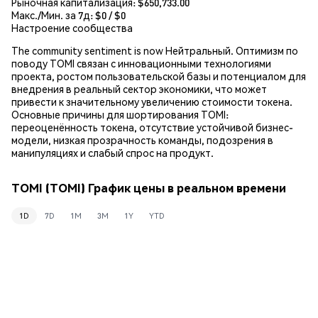
Рыночная капитализация:
$650,733.00
Макс./Мин. за 7д: $
0
/ $
0
Настроение сообщества
The community sentiment is now Нейтральный. Оптимизм по
поводу TOMI связан с инновационными технологиями
проекта, ростом пользовательской базы и потенциалом для
внедрения в реальный сектор экономики, что может
привести к значительному увеличению стоимости токена.
Основные причины для шортирования TOMI:
переоценённость токена, отсутствие устойчивой бизнес-
модели, низкая прозрачность команды, подозрения в
манипуляциях и слабый спрос на продукт.
TOMI (TOMI) График цены в реальном времени
1D
7D
1M
3M
1Y
YTD