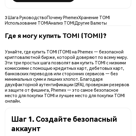
3 Шага Руководство
Почему Phemex
Хранение TOMI
Использование TOMI
Анализ TOMI
Другие Валюты
Где я могу купить TOMI (TOMI)?
Узнайте, где купить TOMI (TOMI) на Phemex — безопасной
криптовалютной бирже, которой доверяют по всему миру.
Эти три простых шага позволят вам купить TOMI с низкими
комиссиями с помощью кредитных карт, дебетовых карт,
банковских переводов или сторонних сервисов — без
минимальных сумм и лишних хлопот. Благодаря
двухфакторной аутентификации (2FA), проверкам резервов
и защите от фишинга, Phemex — это самое безопасное
место для покупки TOMI и лучшее место для покупки TOMI
онлайн.
Шаг 1. Создайте безопасный
аккаунт