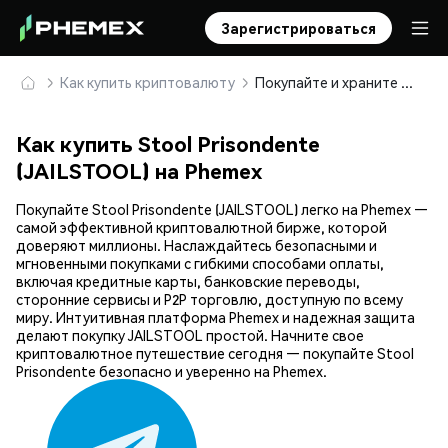
Зарегистрироваться
Как купить криптовалюту
Покупайте и храните Stool Prisondente (JAILSTOOL) безопасно
Как купить Stool Prisondente
(JAILSTOOL) на Phemex
Покупайте Stool Prisondente (JAILSTOOL) легко на Phemex —
самой эффективной криптовалютной бирже, которой
доверяют миллионы. Наслаждайтесь безопасными и
мгновенными покупками с гибкими способами оплаты,
включая кредитные карты, банковские переводы,
сторонние сервисы и P2P торговлю, доступную по всему
миру. Интуитивная платформа Phemex и надежная защита
делают покупку JAILSTOOL простой. Начните свое
криптовалютное путешествие сегодня — покупайте Stool
Prisondente безопасно и уверенно на Phemex.