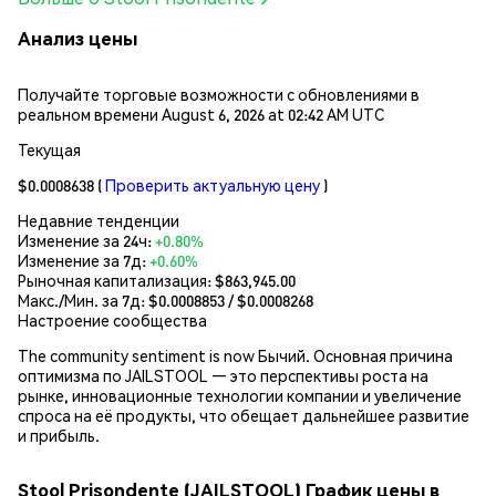
Анализ цены
Получайте торговые возможности с обновлениями в
реальном времени August 6, 2026 at 02:42 AM UTC
Текущая
$0.0008638
(
Проверить актуальную цену
)
Недавние тенденции
Изменение за 24ч:
+0.80%
Изменение за 7д:
+0.60%
Рыночная капитализация:
$863,945.00
Макс./Мин. за 7д: $
0.0008853
/ $
0.0008268
Настроение сообщества
The community sentiment is now Бычий. Основная причина
оптимизма по JAILSTOOL — это перспективы роста на
рынке, инновационные технологии компании и увеличение
спроса на её продукты, что обещает дальнейшее развитие
и прибыль.
Stool Prisondente (JAILSTOOL) График цены в