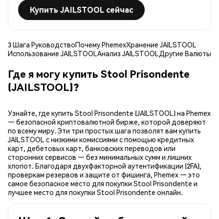
Купить JAILSTOOL сейчас
3 Шага Руководство
Почему Phemex
Хранение JAILSTOOL
Использование JAILSTOOL
Анализ JAILSTOOL
Другие Валюты
Где я могу купить Stool Prisondente
(JAILSTOOL)?
Узнайте, где купить Stool Prisondente (JAILSTOOL) на Phemex
— безопасной криптовалютной бирже, которой доверяют
по всему миру. Эти три простых шага позволят вам купить
JAILSTOOL с низкими комиссиями с помощью кредитных
карт, дебетовых карт, банковских переводов или
сторонних сервисов — без минимальных сумм и лишних
хлопот. Благодаря двухфакторной аутентификации (2FA),
проверкам резервов и защите от фишинга, Phemex — это
самое безопасное место для покупки Stool Prisondente и
лучшее место для покупки Stool Prisondente онлайн.