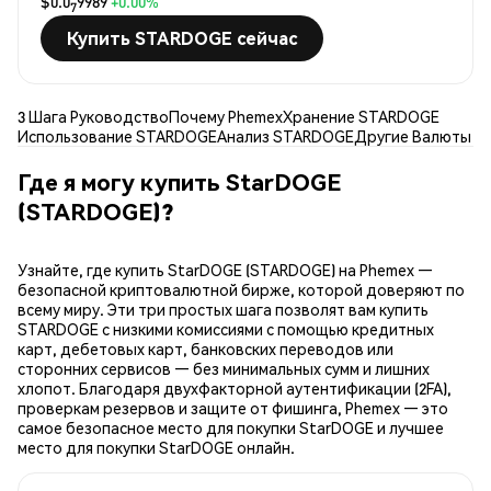
$0.0
9989
+0.00%
7
Купить STARDOGE сейчас
3 Шага Руководство
Почему Phemex
Хранение STARDOGE
Использование STARDOGE
Анализ STARDOGE
Другие Валюты
Где я могу купить StarDOGE
(STARDOGE)?
Узнайте, где купить StarDOGE (STARDOGE) на Phemex —
безопасной криптовалютной бирже, которой доверяют по
всему миру. Эти три простых шага позволят вам купить
STARDOGE с низкими комиссиями с помощью кредитных
карт, дебетовых карт, банковских переводов или
сторонних сервисов — без минимальных сумм и лишних
хлопот. Благодаря двухфакторной аутентификации (2FA),
проверкам резервов и защите от фишинга, Phemex — это
самое безопасное место для покупки StarDOGE и лучшее
место для покупки StarDOGE онлайн.