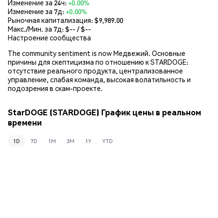
Изменение за 24ч:
+0.00%
Изменение за 7д:
+0.00%
Рыночная капитализация:
$9,989.00
Макс./Мин. за 7д: $
--
/ $
--
Настроение сообщества
The community sentiment is now Медвежий. Основные
причины для скептицизма по отношению к STARDOGE:
отсутствие реального продукта, централизованное
управление, слабая команда, высокая волатильность и
подозрения в скам-проекте.
StarDOGE (STARDOGE) График цены в реальном
времени
1D
7D
1M
3M
1Y
YTD