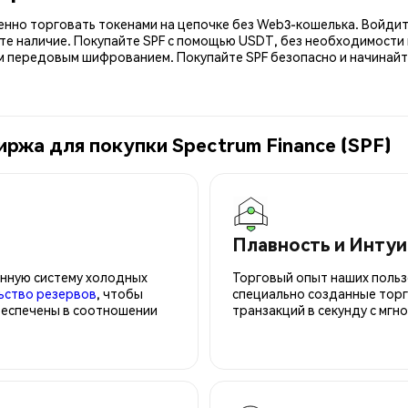
енно торговать токенами на цепочке без Web3-кошелька. Войдит
те наличие. Покупайте SPF с помощью USDT, без необходимости 
передовым шифрованием. Покупайте SPF безопасно и начинайте 
ржа для покупки Spectrum Finance (SPF)
Плавность и Инту
нную систему холодных
Торговый опыт наших польз
ьство резервов
, чтобы
специально созданные торг
беспечены в соотношении
транзакций в секунду с мгн