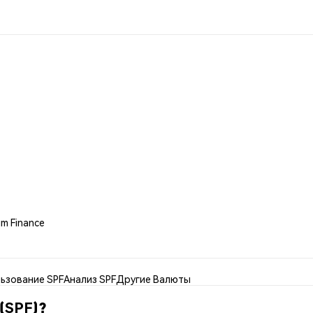
m Finance
ьзование SPF
Анализ SPF
Другие Валюты
 (SPF)?