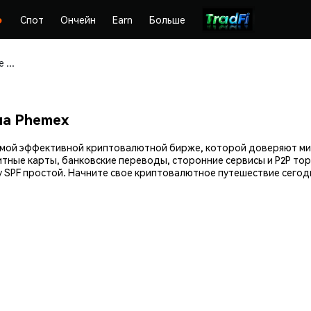
Спот
Ончейн
Earn
Больше
Покупайте и храните Spectrum Finance (SPF) безопасно
на Phemex
— самой эффективной криптовалютной бирже, которой доверяют 
итные карты, банковские переводы, сторонние сервисы и P2P тор
SPF простой. Начните свое криптовалютное путешествие сегодн