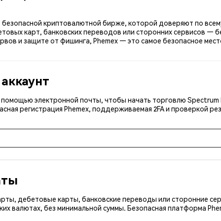
x — безопасной криптовалютной бирже, которой доверяют по всему
етовых карт, банковских переводов или сторонних сервисов — б
вов и защите от фишинга, Phemex — это самое безопасное место
 аккаунт
с помощью электронной почты, чтобы начать торговлю Spectrum F
асная регистрация Phemex, поддерживаемая 2FA и проверкой рез
аты
арты, дебетовые карты, банковские переводы или сторонние сер
ких валютах, без минимальной суммы. Безопасная платформа Ph