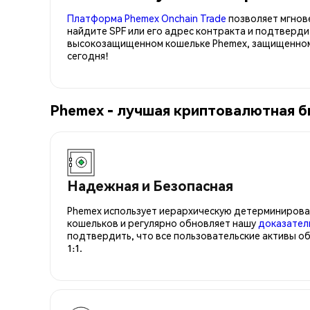
Платформа Phemex Onchain Trade
позволяет мгнов
найдите SPF или его адрес контракта и подтверди
высокозащищенном кошельке Phemex, защищенном 
сегодня!
Phemex - лучшая криптовалютная би
Надежная и Безопасная
Phemex использует иерархическую детерминирова
кошельков и регулярно обновляет нашу
доказател
подтвердить, что все пользовательские активы о
1:1.