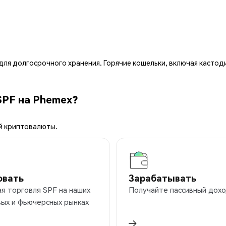
ля долгосрочного хранения. Горячие кошельки, включая кастод
SPF на Phemex?
й криптовалюты.
овать
Зарабатывать
я торговля SPF на наших
Получайте пассивный дохо
ых и фьючерсных рынках