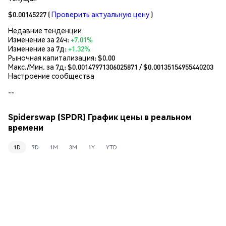
$0.00145227
(
Проверить актуальную цену
)
Недавние тенденции
Изменение за 24ч:
+7.01%
Изменение за 7д:
+1.32%
Рыночная капитализация:
$0.00
Макс./Мин. за 7д: $
0.00147971306025871
/ $
0.00135154955440203
Настроение сообщества
--
Spiderswap (SPDR) График цены в реальном
времени
1D
7D
1M
3M
1Y
YTD