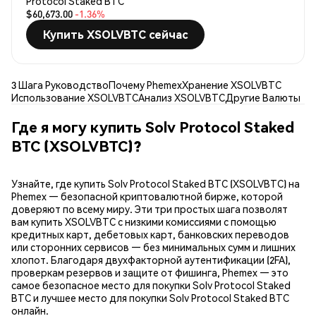
Protocol Staked BTC
$60,673.00
-1.36%
Купить XSOLVBTC сейчас
3 Шага Руководство
Почему Phemex
Хранение XSOLVBTC
Использование XSOLVBTC
Анализ XSOLVBTC
Другие Валюты
Где я могу купить Solv Protocol Staked
BTC (XSOLVBTC)?
Узнайте, где купить Solv Protocol Staked BTC (XSOLVBTC) на
Phemex — безопасной криптовалютной бирже, которой
доверяют по всему миру. Эти три простых шага позволят
вам купить XSOLVBTC с низкими комиссиями с помощью
кредитных карт, дебетовых карт, банковских переводов
или сторонних сервисов — без минимальных сумм и лишних
хлопот. Благодаря двухфакторной аутентификации (2FA),
проверкам резервов и защите от фишинга, Phemex — это
самое безопасное место для покупки Solv Protocol Staked
BTC и лучшее место для покупки Solv Protocol Staked BTC
онлайн.