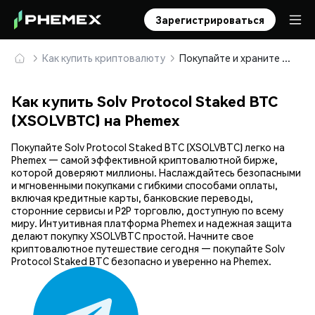
Зарегистрироваться
Как купить криптовалюту
Покупайте и храните Solv Protocol Staked BTC (XSOLVBTC) безопасно
Как купить Solv Protocol Staked BTC
(XSOLVBTC) на Phemex
Покупайте Solv Protocol Staked BTC (XSOLVBTC) легко на
Phemex — самой эффективной криптовалютной бирже,
которой доверяют миллионы. Наслаждайтесь безопасными
и мгновенными покупками с гибкими способами оплаты,
включая кредитные карты, банковские переводы,
сторонние сервисы и P2P торговлю, доступную по всему
миру. Интуитивная платформа Phemex и надежная защита
делают покупку XSOLVBTC простой. Начните свое
криптовалютное путешествие сегодня — покупайте Solv
Protocol Staked BTC безопасно и уверенно на Phemex.