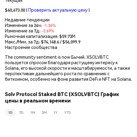
$60,673.00
(
Проверить актуальную цену
)
Недавние тенденции
Изменение за 24ч:
-1.36%
Изменение за 7д:
-2.69%
Рыночная капитализация:
$59.73M
Макс./Мин. за 7д: $
74,148.6
/ $
56,099.9
Настроение сообщества
The community sentiment is now Бычий. XSOLVBTC
пользуется спросом благодаря растущему интересу к
Solana, его высокой скорости и масштабируемости, а также
перспективам дальнейшего роста по сравнению с
биткоином, особенно на фоне развития DeFi и NFT на Solana.
Solv Protocol Staked BTC (XSOLVBTC) График
цены в реальном времени
1D
7D
1M
3M
1Y
YTD