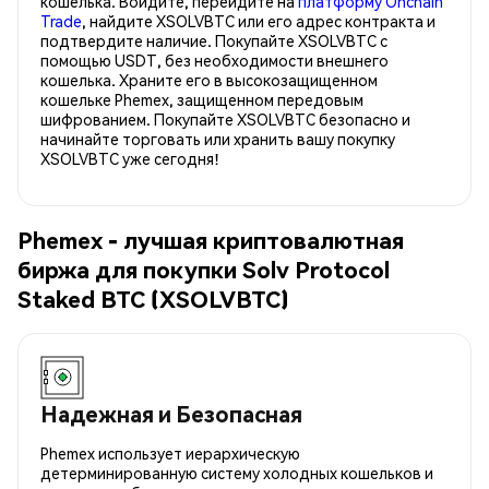
кошелька. Войдите, перейдите на
платформу Onchain
Trade
, найдите XSOLVBTC или его адрес контракта и
подтвердите наличие. Покупайте XSOLVBTC с
помощью USDT, без необходимости внешнего
кошелька. Храните его в высокозащищенном
кошельке Phemex, защищенном передовым
шифрованием. Покупайте XSOLVBTC безопасно и
начинайте торговать или хранить вашу покупку
XSOLVBTC уже сегодня!
Phemex - лучшая криптовалютная
биржа для покупки Solv Protocol
Staked BTC (XSOLVBTC)
Надежная и Безопасная
Phemex использует иерархическую
детерминированную систему холодных кошельков и