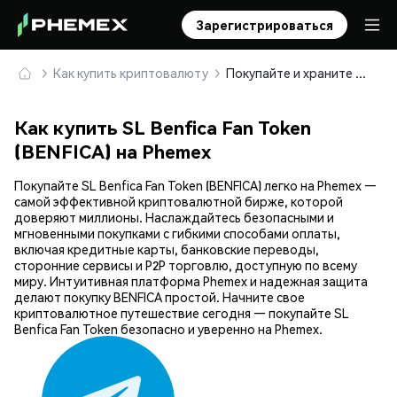
Зарегистрироваться
Как купить криптовалюту
Покупайте и храните SL Benfica Fan Token (BENFICA) безопасно
Как купить SL Benfica Fan Token
(BENFICA) на Phemex
Покупайте SL Benfica Fan Token (BENFICA) легко на Phemex —
самой эффективной криптовалютной бирже, которой
доверяют миллионы. Наслаждайтесь безопасными и
мгновенными покупками с гибкими способами оплаты,
включая кредитные карты, банковские переводы,
сторонние сервисы и P2P торговлю, доступную по всему
миру. Интуитивная платформа Phemex и надежная защита
делают покупку BENFICA простой. Начните свое
криптовалютное путешествие сегодня — покупайте SL
Benfica Fan Token безопасно и уверенно на Phemex.