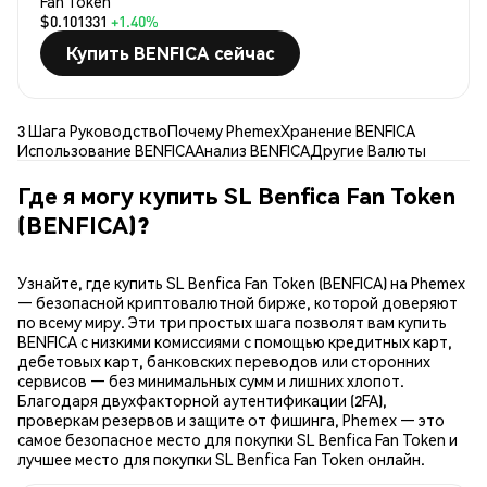
Fan Token
$0.101331
+1.40%
Купить BENFICA сейчас
3 Шага Руководство
Почему Phemex
Хранение BENFICA
Использование BENFICA
Анализ BENFICA
Другие Валюты
Где я могу купить SL Benfica Fan Token
(BENFICA)?
Узнайте, где купить SL Benfica Fan Token (BENFICA) на Phemex
— безопасной криптовалютной бирже, которой доверяют
по всему миру. Эти три простых шага позволят вам купить
BENFICA с низкими комиссиями с помощью кредитных карт,
дебетовых карт, банковских переводов или сторонних
сервисов — без минимальных сумм и лишних хлопот.
Благодаря двухфакторной аутентификации (2FA),
проверкам резервов и защите от фишинга, Phemex — это
самое безопасное место для покупки SL Benfica Fan Token и
лучшее место для покупки SL Benfica Fan Token онлайн.