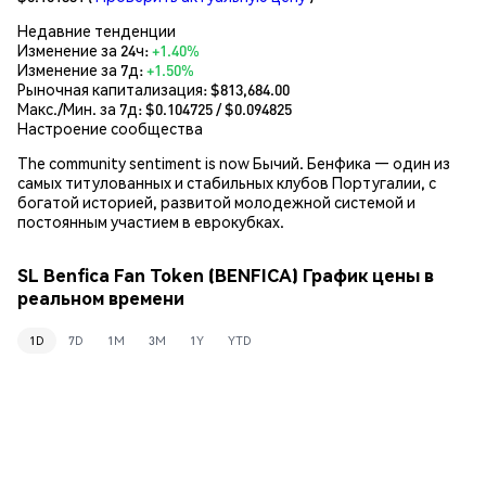
Недавние тенденции
Изменение за 24ч:
+1.40%
Изменение за 7д:
+1.50%
Рыночная капитализация:
$813,684.00
Макс./Мин. за 7д: $
0.104725
/ $
0.094825
Настроение сообщества
The community sentiment is now Бычий. Бенфика — один из
самых титулованных и стабильных клубов Португалии, с
богатой историей, развитой молодежной системой и
постоянным участием в еврокубках.
SL Benfica Fan Token (BENFICA) График цены в
реальном времени
1D
7D
1M
3M
1Y
YTD