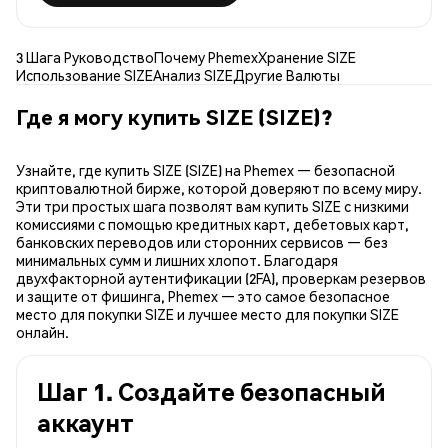
3 Шага Руководство
Почему Phemex
Хранение SIZE
Использование SIZE
Анализ SIZE
Другие Валюты
Где я могу купить SIZE (SIZE)?
Узнайте, где купить SIZE (SIZE) на Phemex — безопасной
криптовалютной бирже, которой доверяют по всему миру.
Эти три простых шага позволят вам купить SIZE с низкими
комиссиями с помощью кредитных карт, дебетовых карт,
банковских переводов или сторонних сервисов — без
минимальных сумм и лишних хлопот. Благодаря
двухфакторной аутентификации (2FA), проверкам резервов
и защите от фишинга, Phemex — это самое безопасное
место для покупки SIZE и лучшее место для покупки SIZE
онлайн.
Шаг 1. Создайте безопасный
аккаунт