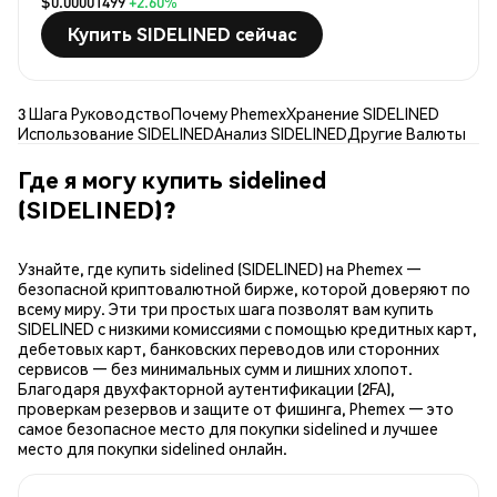
$0.00001499
+2.60%
Купить SIDELINED сейчас
3 Шага Руководство
Почему Phemex
Хранение SIDELINED
Использование SIDELINED
Анализ SIDELINED
Другие Валюты
Где я могу купить sidelined
(SIDELINED)?
Узнайте, где купить sidelined (SIDELINED) на Phemex —
безопасной криптовалютной бирже, которой доверяют по
всему миру. Эти три простых шага позволят вам купить
SIDELINED с низкими комиссиями с помощью кредитных карт,
дебетовых карт, банковских переводов или сторонних
сервисов — без минимальных сумм и лишних хлопот.
Благодаря двухфакторной аутентификации (2FA),
проверкам резервов и защите от фишинга, Phemex — это
самое безопасное место для покупки sidelined и лучшее
место для покупки sidelined онлайн.