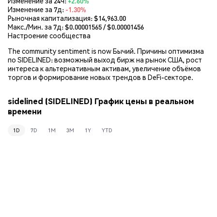
Изменение за 24ч:
+2.60%
Изменение за 7д:
-1.30%
Рыночная капитализация:
$14,963.00
Макс./Мин. за 7д: $
0.00001565
/ $
0.00001456
Настроение сообщества
The community sentiment is now Бычий. Причины оптимизма
по SIDELINED: возможный выход бирж на рынок США, рост
интереса к альтернативным активам, увеличение объёмов
торгов и формирование новых трендов в DeFi-секторе.
sidelined (SIDELINED) График цены в реальном
времени
1D
7D
1M
3M
1Y
YTD