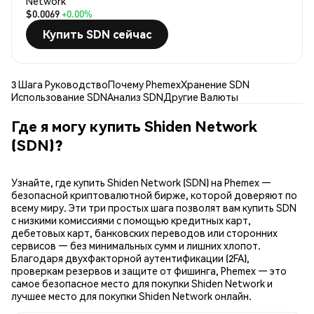
Network
$0.0069
+0.00%
Купить SDN сейчас
3 Шага Руководство
Почему Phemex
Хранение SDN
Использование SDN
Анализ SDN
Другие Валюты
Где я могу купить Shiden Network
(SDN)?
Узнайте, где купить Shiden Network (SDN) на Phemex —
безопасной криптовалютной бирже, которой доверяют по
всему миру. Эти три простых шага позволят вам купить SDN
с низкими комиссиями с помощью кредитных карт,
дебетовых карт, банковских переводов или сторонних
сервисов — без минимальных сумм и лишних хлопот.
Благодаря двухфакторной аутентификации (2FA),
проверкам резервов и защите от фишинга, Phemex — это
самое безопасное место для покупки Shiden Network и
лучшее место для покупки Shiden Network онлайн.