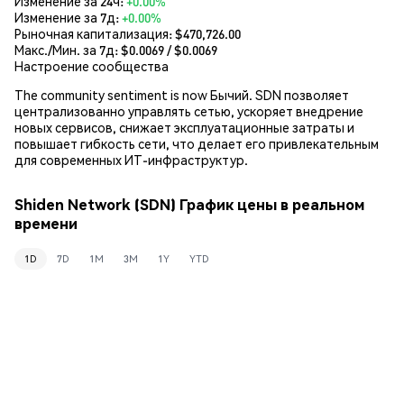
Изменение за 24ч:
+0.00%
Изменение за 7д:
+0.00%
Рыночная капитализация:
$470,726.00
Макс./Мин. за 7д: $
0.0069
/ $
0.0069
Настроение сообщества
The community sentiment is now Бычий. SDN позволяет
централизованно управлять сетью, ускоряет внедрение
новых сервисов, снижает эксплуатационные затраты и
повышает гибкость сети, что делает его привлекательным
для современных ИТ-инфраструктур.
Shiden Network (SDN) График цены в реальном
времени
1D
7D
1M
3M
1Y
YTD