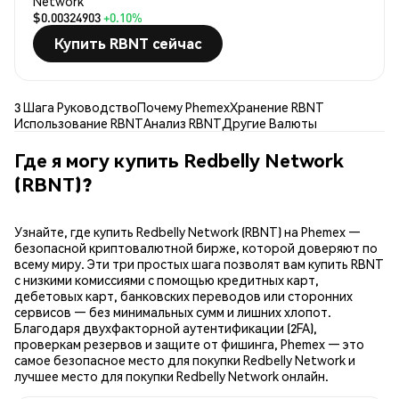
Network
$0.00324903
+0.10%
Купить RBNT сейчас
3 Шага Руководство
Почему Phemex
Хранение RBNT
Использование RBNT
Анализ RBNT
Другие Валюты
Где я могу купить Redbelly Network
(RBNT)?
Узнайте, где купить Redbelly Network (RBNT) на Phemex —
безопасной криптовалютной бирже, которой доверяют по
всему миру. Эти три простых шага позволят вам купить RBNT
с низкими комиссиями с помощью кредитных карт,
дебетовых карт, банковских переводов или сторонних
сервисов — без минимальных сумм и лишних хлопот.
Благодаря двухфакторной аутентификации (2FA),
проверкам резервов и защите от фишинга, Phemex — это
самое безопасное место для покупки Redbelly Network и
лучшее место для покупки Redbelly Network онлайн.