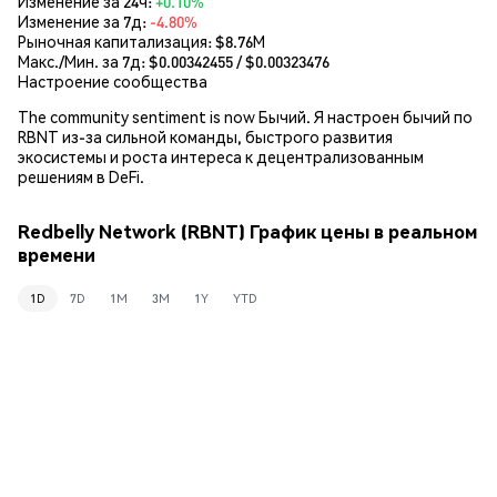
Изменение за 24ч:
+0.10%
Изменение за 7д:
-4.80%
Рыночная капитализация:
$8.76M
Макс./Мин. за 7д: $
0.00342455
/ $
0.00323476
Настроение сообщества
The community sentiment is now Бычий. Я настроен бычий по
RBNT из-за сильной команды, быстрого развития
экосистемы и роста интереса к децентрализованным
решениям в DeFi.
Redbelly Network (RBNT) График цены в реальном
времени
1D
7D
1M
3M
1Y
YTD