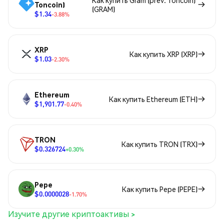
Как купить Gram (prev. Toncoin)
Toncoin)
(GRAM)
$1.34
-3.88%
XRP
Как купить XRP (XRP)
$1.03
-2.30%
Ethereum
Как купить Ethereum (ETH)
$1,901.77
-0.40%
TRON
Как купить TRON (TRX)
$0.326724
+0.30%
Pepe
Как купить Pepe (PEPE)
$0.0000028
-1.70%
Изучите другие криптоактивы >