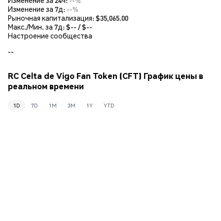
Изменение за 7д:
--%
Рыночная капитализация:
$35,065.00
Макс./Мин. за 7д: $
--
/ $
--
Настроение сообщества
--
RC Celta de Vigo Fan Token (CFT) График цены в
реальном времени
1D
7D
1M
3M
1Y
YTD