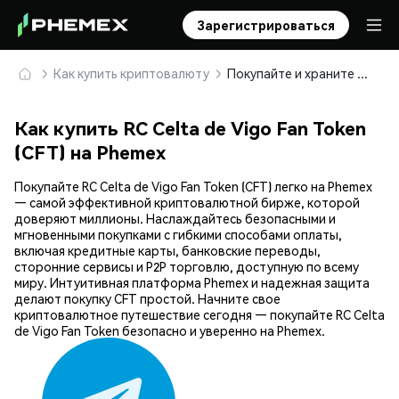
Зарегистрироваться
Как купить криптовалюту
Покупайте и храните RC Celta de Vigo Fan Token (CFT) безопасно
Как купить RC Celta de Vigo Fan Token
(CFT) на Phemex
Покупайте RC Celta de Vigo Fan Token (CFT) легко на Phemex
— самой эффективной криптовалютной бирже, которой
доверяют миллионы. Наслаждайтесь безопасными и
мгновенными покупками с гибкими способами оплаты,
включая кредитные карты, банковские переводы,
сторонние сервисы и P2P торговлю, доступную по всему
миру. Интуитивная платформа Phemex и надежная защита
делают покупку CFT простой. Начните свое
криптовалютное путешествие сегодня — покупайте RC Celta
de Vigo Fan Token безопасно и уверенно на Phemex.