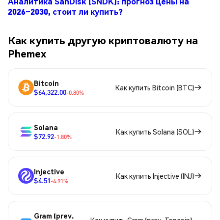
Аналитика SanDisk (SNDK): прогноз цены на
2026–2030, стоит ли купить?
Как купить другую криптовалюту на
Phemex
Bitcoin
Как купить Bitcoin (BTC)
$64,322.00
-0.80%
Solana
Как купить Solana (SOL)
$72.92
-1.80%
Injective
Как купить Injective (INJ)
$4.51
-4.91%
Gram (prev.