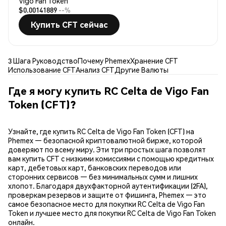
Vigo Fan Token
$0.00141889
--%
Купить CFT сейчас
3 Шага Руководство
Почему Phemex
Хранение CFT
Использование CFT
Анализ CFT
Другие Валюты
Где я могу купить RC Celta de Vigo Fan
Token (CFT)?
Узнайте, где купить RC Celta de Vigo Fan Token (CFT) на
Phemex — безопасной криптовалютной бирже, которой
доверяют по всему миру. Эти три простых шага позволят
вам купить CFT с низкими комиссиями с помощью кредитных
карт, дебетовых карт, банковских переводов или
сторонних сервисов — без минимальных сумм и лишних
хлопот. Благодаря двухфакторной аутентификации (2FA),
проверкам резервов и защите от фишинга, Phemex — это
самое безопасное место для покупки RC Celta de Vigo Fan
Token и лучшее место для покупки RC Celta de Vigo Fan Token
онлайн.