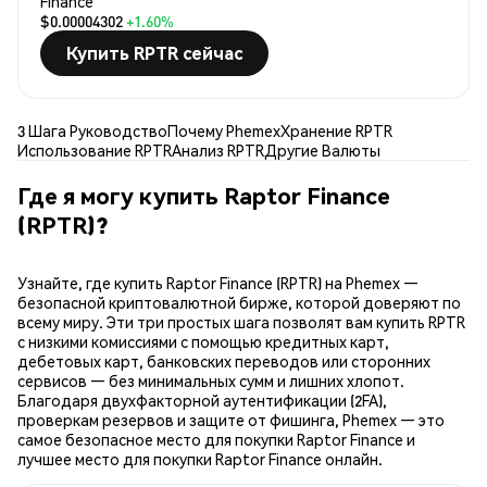
Finance
$0.00004302
+1.60%
Купить RPTR сейчас
3 Шага Руководство
Почему Phemex
Хранение RPTR
Использование RPTR
Анализ RPTR
Другие Валюты
Где я могу купить Raptor Finance
(RPTR)?
Узнайте, где купить Raptor Finance (RPTR) на Phemex —
безопасной криптовалютной бирже, которой доверяют по
всему миру. Эти три простых шага позволят вам купить RPTR
с низкими комиссиями с помощью кредитных карт,
дебетовых карт, банковских переводов или сторонних
сервисов — без минимальных сумм и лишних хлопот.
Благодаря двухфакторной аутентификации (2FA),
проверкам резервов и защите от фишинга, Phemex — это
самое безопасное место для покупки Raptor Finance и
лучшее место для покупки Raptor Finance онлайн.