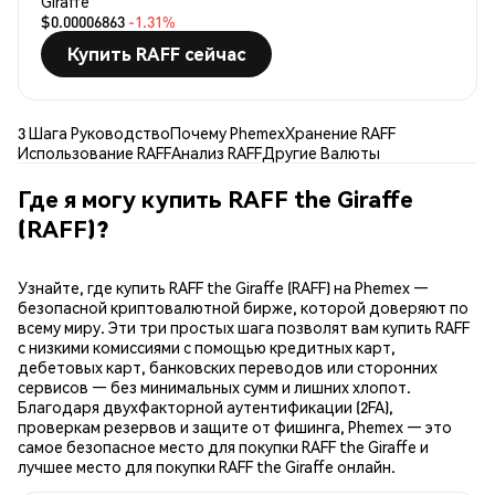
Giraffe
$0.00006863
-1.31%
Купить RAFF сейчас
3 Шага Руководство
Почему Phemex
Хранение RAFF
Использование RAFF
Анализ RAFF
Другие Валюты
Где я могу купить RAFF the Giraffe
(RAFF)?
Узнайте, где купить RAFF the Giraffe (RAFF) на Phemex —
безопасной криптовалютной бирже, которой доверяют по
всему миру. Эти три простых шага позволят вам купить RAFF
с низкими комиссиями с помощью кредитных карт,
дебетовых карт, банковских переводов или сторонних
сервисов — без минимальных сумм и лишних хлопот.
Благодаря двухфакторной аутентификации (2FA),
проверкам резервов и защите от фишинга, Phemex — это
самое безопасное место для покупки RAFF the Giraffe и
лучшее место для покупки RAFF the Giraffe онлайн.