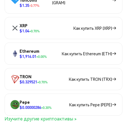
Toncoin)
(GRAM)
$1.35
-0.77%
XRP
Как купить XRP (XRP)
$1.04
+0.70%
Ethereum
Как купить Ethereum (ETH)
$1,916.01
+0.00%
TRON
Как купить TRON (TRX)
$0.329521
+0.70%
Pepe
Как купить Pepe (PEPE)
$0.00000286
+0.30%
Изучите другие криптоактивы >