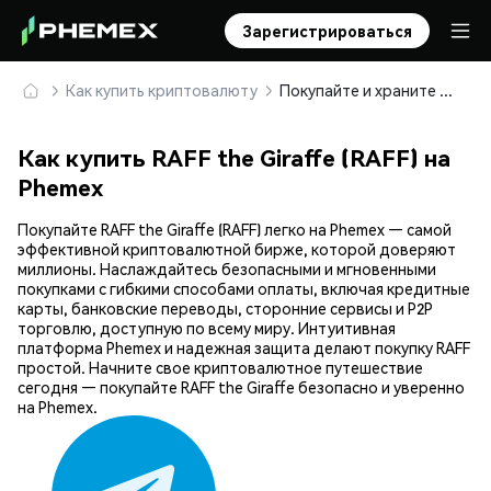
Зарегистрироваться
Как купить криптовалюту
Покупайте и храните RAFF the Giraffe (RAFF) безопасно
Как купить RAFF the Giraffe (RAFF) на
Phemex
Покупайте RAFF the Giraffe (RAFF) легко на Phemex — самой
эффективной криптовалютной бирже, которой доверяют
миллионы. Наслаждайтесь безопасными и мгновенными
покупками с гибкими способами оплаты, включая кредитные
карты, банковские переводы, сторонние сервисы и P2P
торговлю, доступную по всему миру. Интуитивная
платформа Phemex и надежная защита делают покупку RAFF
простой. Начните свое криптовалютное путешествие
сегодня — покупайте RAFF the Giraffe безопасно и уверенно
на Phemex.