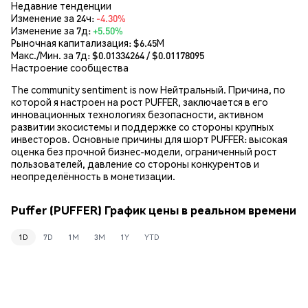
Недавние тенденции
Изменение за 24ч:
-4.30%
Изменение за 7д:
+5.50%
Рыночная капитализация:
$6.45M
Макс./Мин. за 7д: $
0.01334264
/ $
0.01178095
Настроение сообщества
The community sentiment is now Нейтральный. Причина, по
которой я настроен на рост PUFFER, заключается в его
инновационных технологиях безопасности, активном
развитии экосистемы и поддержке со стороны крупных
инвесторов. Основные причины для шорт PUFFER: высокая
оценка без прочной бизнес-модели, ограниченный рост
пользователей, давление со стороны конкурентов и
неопределённость в монетизации.
Puffer (PUFFER) График цены в реальном времени
1D
7D
1M
3M
1Y
YTD