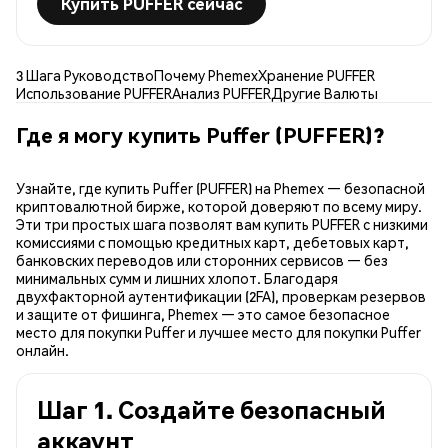
Купить PUFFER сейчас
3 Шага Руководство
Почему Phemex
Хранение PUFFER
Использование PUFFER
Анализ PUFFER
Другие Валюты
Где я могу купить Puffer (PUFFER)?
Узнайте, где купить Puffer (PUFFER) на Phemex — безопасной
криптовалютной бирже, которой доверяют по всему миру.
Эти три простых шага позволят вам купить PUFFER с низкими
комиссиями с помощью кредитных карт, дебетовых карт,
банковских переводов или сторонних сервисов — без
минимальных сумм и лишних хлопот. Благодаря
двухфакторной аутентификации (2FA), проверкам резервов
и защите от фишинга, Phemex — это самое безопасное
место для покупки Puffer и лучшее место для покупки Puffer
онлайн.
Шаг 1. Создайте безопасный
аккаунт