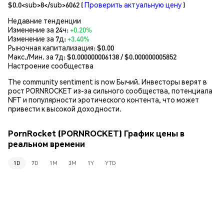
$0.0<sub>8</sub>6062
(
Проверить актуальную цену
)
Недавние тенденции
Изменение за 24ч:
+0.20%
Изменение за 7д:
+3.40%
Рыночная капитализация:
$0.00
Макс./Мин. за 7д: $
0.000000006138
/ $
0.000000005852
Настроение сообщества
The community sentiment is now Бычий. Инвесторы верят в
рост PORNROCKET из-за сильного сообщества, потенциала
NFT и популярности эротического контента, что может
привести к высокой доходности.
PornRocket (PORNROCKET) График цены в
реальном времени
1D
7D
1M
3M
1Y
YTD