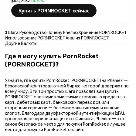
$0.0
6062
+0.20%
8
Купить PORNROCKET сейчас
3 Шага Руководство
Почему Phemex
Хранение PORNROCKET
Использование PORNROCKET
Анализ PORNROCKET
Другие Валюты
Где я могу купить PornRocket
(PORNROCKET)?
Узнайте, где купить PornRocket (PORNROCKET) на Phemex —
безопасной криптовалютной бирже, которой доверяют по
всему миру. Эти три простых шага позволят вам купить
PORNROCKET с низкими комиссиями с помощью кредитных
карт, дебетовых карт, банковских переводов или
сторонних сервисов — без минимальных сумм и лишних
хлопот. Благодаря двухфакторной аутентификации (2FA),
проверкам резервов и защите от фишинга, Phemex — это
самое безопасное место для покупки PornRocket и лучшее
место для покупки PornRocket онлайн.