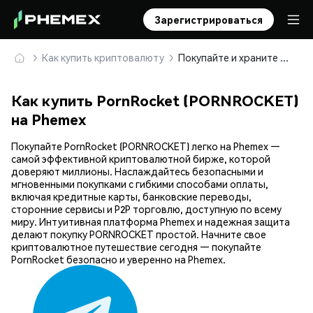
Зарегистрироваться
Как купить криптовалюту
Покупайте и храните PornRocket (PORNROCKET) безопасно
Как купить PornRocket (PORNROCKET)
на Phemex
Покупайте PornRocket (PORNROCKET) легко на Phemex —
самой эффективной криптовалютной бирже, которой
доверяют миллионы. Наслаждайтесь безопасными и
мгновенными покупками с гибкими способами оплаты,
включая кредитные карты, банковские переводы,
сторонние сервисы и P2P торговлю, доступную по всему
миру. Интуитивная платформа Phemex и надежная защита
делают покупку PORNROCKET простой. Начните свое
криптовалютное путешествие сегодня — покупайте
PornRocket безопасно и уверенно на Phemex.