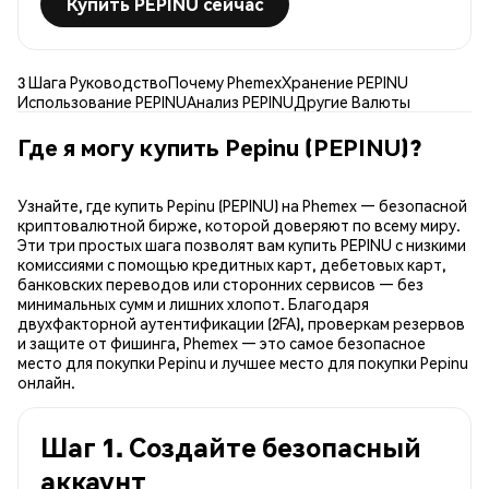
Купить PEPINU сейчас
3 Шага Руководство
Почему Phemex
Хранение PEPINU
Использование PEPINU
Анализ PEPINU
Другие Валюты
Где я могу купить Pepinu (PEPINU)?
Узнайте, где купить Pepinu (PEPINU) на Phemex — безопасной
криптовалютной бирже, которой доверяют по всему миру.
Эти три простых шага позволят вам купить PEPINU с низкими
комиссиями с помощью кредитных карт, дебетовых карт,
банковских переводов или сторонних сервисов — без
минимальных сумм и лишних хлопот. Благодаря
двухфакторной аутентификации (2FA), проверкам резервов
и защите от фишинга, Phemex — это самое безопасное
место для покупки Pepinu и лучшее место для покупки Pepinu
онлайн.
Шаг 1. Создайте безопасный
аккаунт