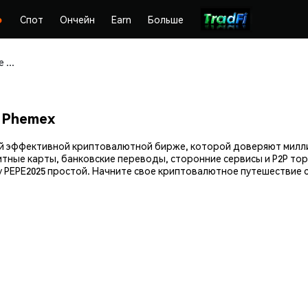
Спот
Ончейн
Earn
Больше
Покупайте и храните Pepe2025 (PEPE2025) безопасно
а Phemex
амой эффективной криптовалютной бирже, которой доверяют мил
итные карты, банковские переводы, сторонние сервисы и P2P тор
 PEPE2025 простой. Начните свое криптовалютное путешествие с