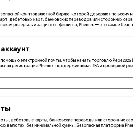
 безопасной криптовалютной бирже, которой доверяют по всему м
карт, дебетовых карт, банковских переводов или сторонних серв
еркам резервов и защите от фишинга, Phemex — это самое безопа
 аккаунт
с помощью электронной почты, чтобы начать торговлю Pepe2025 (
асная регистрация Phemex, поддерживаемая 2FA и проверкой рез
аты
арты, дебетовые карты, банковские переводы или сторонние сер
ких валютах, без минимальной суммы. Безопасная платформа Ph