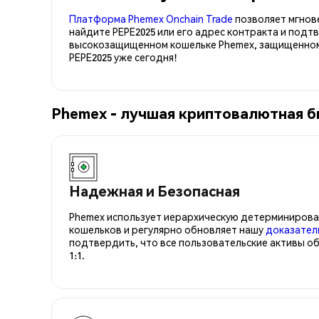
Платформа Phemex Onchain Trade
позволяет мгнов
найдите PEPE2025 или его адрес контракта и подт
высокозащищенном кошельке Phemex, защищенном 
PEPE2025 уже сегодня!
Phemex - лучшая криптовалютная б
Надежная и Безопасная
Phemex использует иерархическую детерминирова
кошельков и регулярно обновляет нашу
доказател
подтвердить, что все пользовательские активы о
1:1.