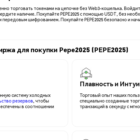
енно торговать токенами на цепочке без Web3-кошелька. Войдит
вердите наличие. Покупайте PEPE2025 с помощью USDT, без необ
передовым шифрованием. Покупайте PEPE2025 безопасно и начин
иржа для покупки Pepe2025 (PEPE2025)
Плавность и Инту
нную систему холодных
Торговый опыт наших польз
ьство резервов
, чтобы
специально созданные торг
беспечены в соотношении
транзакций в секунду с мгн