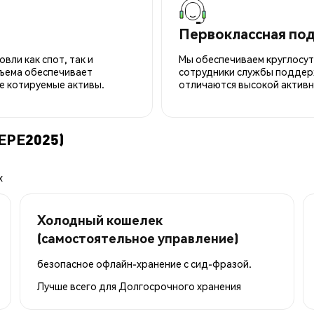
Первоклассная по
вли как спот, так и
Мы обеспечиваем круглосу
ъема обеспечивает
сотрудники службы поддерж
е котируемые активы.
отличаются высокой активн
PEPE2025)
x
Холодный кошелек
(самостоятельное управление)
безопасное офлайн-хранение с сид-фразой.
Лучше всего для
Долгосрочного хранения