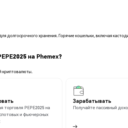
ля долгосрочного хранения. Горячие кошельки, включая кастод
PEPE2025 на Phemex?
й криптовалюты.
овать
Зарабатывать
я торговля PEPE2025 на
Получайте пассивный дохо
 спотовых и фьючерсных
х