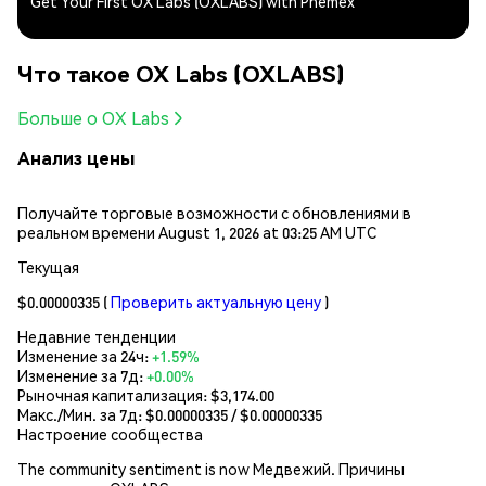
Get Your First OX Labs (OXLABS) with Phemex
Что такое OX Labs (OXLABS)
Больше о OX Labs
Анализ цены
Получайте торговые возможности с обновлениями в
реальном времени August 1, 2026 at 03:25 AM UTC
Текущая
$0.00000335
(
Проверить актуальную цену
)
Недавние тенденции
Изменение за 24ч:
+1.59%
Изменение за 7д:
+0.00%
Рыночная капитализация:
$3,174.00
Макс./Мин. за 7д: $
0.00000335
/ $
0.00000335
Настроение сообщества
The community sentiment is now Медвежий. Причины