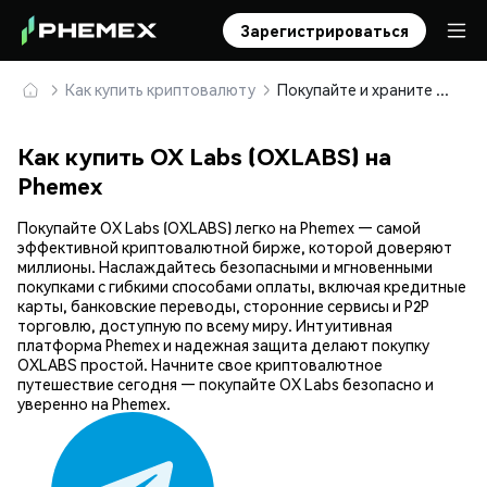
Зарегистрироваться
Как купить криптовалюту
Покупайте и храните OX Labs (OXLABS) безопасно
Как купить OX Labs (OXLABS) на
Phemex
Покупайте OX Labs (OXLABS) легко на Phemex — самой
эффективной криптовалютной бирже, которой доверяют
миллионы. Наслаждайтесь безопасными и мгновенными
покупками с гибкими способами оплаты, включая кредитные
карты, банковские переводы, сторонние сервисы и P2P
торговлю, доступную по всему миру. Интуитивная
платформа Phemex и надежная защита делают покупку
OXLABS простой. Начните свое криптовалютное
путешествие сегодня — покупайте OX Labs безопасно и
уверенно на Phemex.