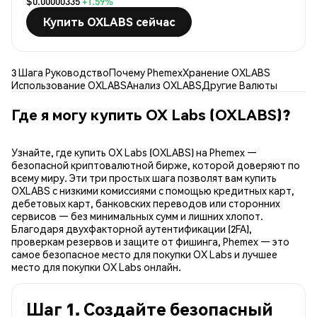
$0.00000335
+1.59%
Купить OXLABS сейчас
3 Шага Руководство
Почему Phemex
Хранение OXLABS
Использование OXLABS
Анализ OXLABS
Другие Валюты
Где я могу купить OX Labs (OXLABS)?
Узнайте, где купить OX Labs (OXLABS) на Phemex —
безопасной криптовалютной бирже, которой доверяют по
всему миру. Эти три простых шага позволят вам купить
OXLABS с низкими комиссиями с помощью кредитных карт,
дебетовых карт, банковских переводов или сторонних
сервисов — без минимальных сумм и лишних хлопот.
Благодаря двухфакторной аутентификации (2FA),
проверкам резервов и защите от фишинга, Phemex — это
самое безопасное место для покупки OX Labs и лучшее
место для покупки OX Labs онлайн.
Шаг 1. Создайте безопасный