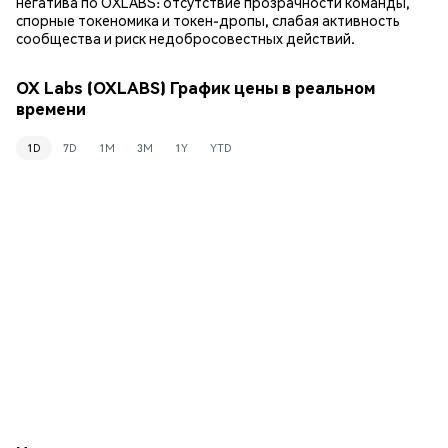
негатива по OXLABS: отсутствие прозрачности команды,
спорные токеномика и токен-дропы, слабая активность
сообщества и риск недобросовестных действий.
OX Labs (OXLABS) График цены в реальном
времени
1D
7D
1M
3M
1Y
YTD