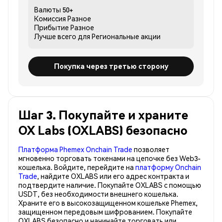
Валюты
50+
Комиссия
Разное
Прибытие
Разное
Лучше всего для
Региональные акции
Покупка через третью сторону
Шаг 3. Покупайте и храните
OX Labs (OXLABS) безопасно
Платформа Phemex Onchain Trade
позволяет
мгновенно торговать токенами на цепочке без Web3-
кошелька. Войдите, перейдите на
платформу Onchain
Trade
, найдите OXLABS или его адрес контракта и
подтвердите наличие. Покупайте OXLABS с помощью
USDT, без необходимости внешнего кошелька.
Храните его в высокозащищенном кошельке Phemex,
защищенном передовым шифрованием. Покупайте
OXLABS безопасно и начинайте торговать или