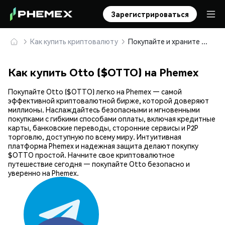
Зарегистрироваться
Как купить криптовалюту
Покупайте и храните Otto ($OTTO) безопасно
Как купить Otto ($OTTO) на Phemex
Покупайте Otto ($OTTO) легко на Phemex — самой
эффективной криптовалютной бирже, которой доверяют
миллионы. Наслаждайтесь безопасными и мгновенными
покупками с гибкими способами оплаты, включая кредитные
карты, банковские переводы, сторонние сервисы и P2P
торговлю, доступную по всему миру. Интуитивная
платформа Phemex и надежная защита делают покупку
$OTTO простой. Начните свое криптовалютное
путешествие сегодня — покупайте Otto безопасно и
уверенно на Phemex.