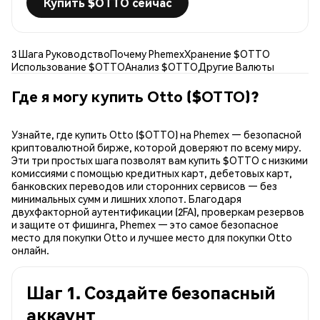
Купить $OTTO сейчас
3 Шага Руководство
Почему Phemex
Хранение $OTTO
Использование $OTTO
Анализ $OTTO
Другие Валюты
Где я могу купить Otto ($OTTO)?
Узнайте, где купить Otto ($OTTO) на Phemex — безопасной
криптовалютной бирже, которой доверяют по всему миру.
Эти три простых шага позволят вам купить $OTTO с низкими
комиссиями с помощью кредитных карт, дебетовых карт,
банковских переводов или сторонних сервисов — без
минимальных сумм и лишних хлопот. Благодаря
двухфакторной аутентификации (2FA), проверкам резервов
и защите от фишинга, Phemex — это самое безопасное
место для покупки Otto и лучшее место для покупки Otto
онлайн.
Шаг 1. Создайте безопасный
аккаунт