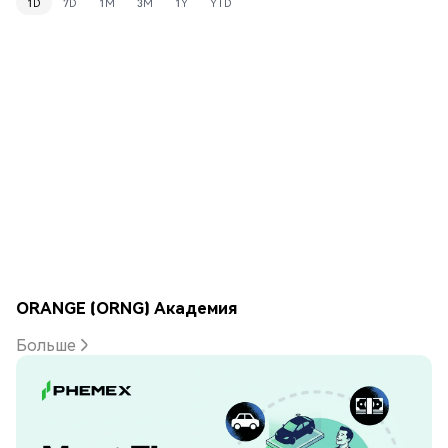
1D
7D
1M
3M
1Y
YTD
ORANGE (ORNG) Академия
Больше