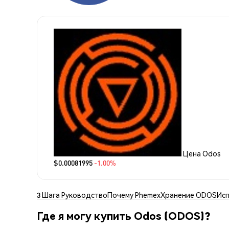
Цена Odos
$0.00081995
-1.00%
3 Шага Руководство
Почему Phemex
Хранение ODOS
Ис
Где я могу купить Odos (ODOS)?