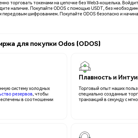
енно торговать токенами на цепочке без Web3-кошелька. Войдит
дите наличие. Покупайте ODOS с помощью USDT, без необходимо
передовым шифрованием. Покупайте ODOS безопасно и начинай
иржа для покупки Odos (ODOS)
Плавность и Инту
нную систему холодных
Торговый опыт наших польз
ьство резервов
, чтобы
специально созданные торг
беспечены в соотношении
транзакций в секунду с мгн