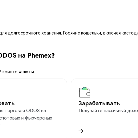
ля долгосрочного хранения. Горячие кошельки, включая кастод
 ODOS на Phemex?
й криптовалюты.
овать
Зарабатывать
ая торговля ODOS на
Получайте пассивный дохо
 спотовых и фьючерсных
х