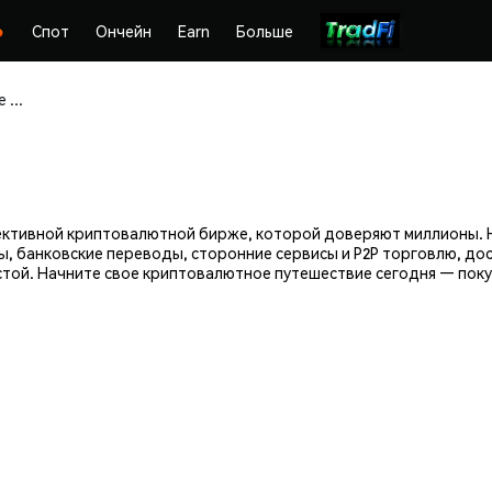
Спот
Ончейн
Earn
Больше
Покупайте и храните Odos (ODOS) безопасно
фективной криптовалютной бирже, которой доверяют миллионы. 
ы, банковские переводы, сторонние сервисы и P2P торговлю, до
той. Начните свое криптовалютное путешествие сегодня — поку