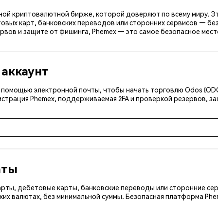
сной криптовалютной бирже, которой доверяют по всему миру. Эт
овых карт, банковских переводов или сторонних сервисов — без
рвов и защите от фишинга, Phemex — это самое безопасное место
 аккаунт
 с помощью электронной почты, чтобы начать торговлю Odos (OD
истрация Phemex, поддерживаемая 2FA и проверкой резервов, за
аты
арты, дебетовые карты, банковские переводы или сторонние сер
ких валютах, без минимальной суммы. Безопасная платформа Ph