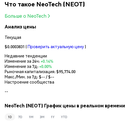
Что такое NeoTech (NEOT)
Больше о NeoTech
Анализ цены
Текущая
$0.0003831
(
Проверить актуальную цену
)
Недавние тенденции
Изменение за 24ч:
+0.14%
Изменение за 7д:
+0.00%
Рыночная капитализация:
$95,774.00
Макс./Мин. за 7д: $
--
/ $
--
Настроение сообщества
--
NeoTech (NEOT) График цены в реальном времени
1D
7D
1M
3M
1Y
YTD