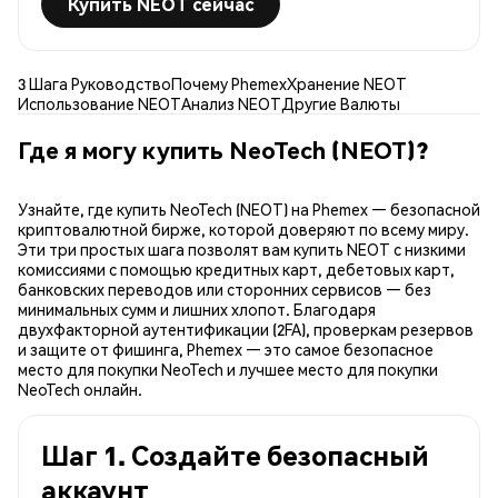
Купить NEOT сейчас
3 Шага Руководство
Почему Phemex
Хранение NEOT
Использование NEOT
Анализ NEOT
Другие Валюты
Где я могу купить NeoTech (NEOT)?
Узнайте, где купить NeoTech (NEOT) на Phemex — безопасной
криптовалютной бирже, которой доверяют по всему миру.
Эти три простых шага позволят вам купить NEOT с низкими
комиссиями с помощью кредитных карт, дебетовых карт,
банковских переводов или сторонних сервисов — без
минимальных сумм и лишних хлопот. Благодаря
двухфакторной аутентификации (2FA), проверкам резервов
и защите от фишинга, Phemex — это самое безопасное
место для покупки NeoTech и лучшее место для покупки
NeoTech онлайн.
Шаг 1. Создайте безопасный
аккаунт