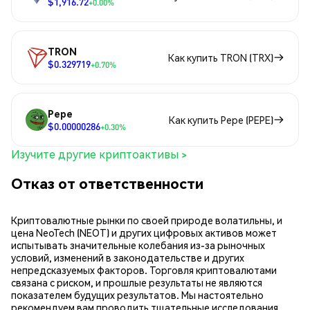
$1,916.72
+0.00%
TRON
Как купить TRON (TRX)
$0.329719
+0.70%
Pepe
Как купить Pepe (PEPE)
$0.00000286
+0.30%
Изучите другие криптоактивы >
Отказ от ответственности
Криптовалютные рынки по своей природе волатильны, и
цена NeoTech (NEOT) и других цифровых активов может
испытывать значительные колебания из-за рыночных
условий, изменений в законодательстве и других
непредсказуемых факторов. Торговля криптовалютами
связана с риском, и прошлые результаты не являются
показателем будущих результатов. Мы настоятельно
рекомендуем вам проводить тщательные исследования,