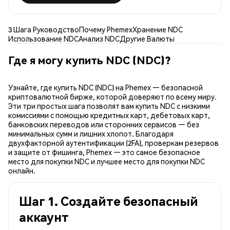
3 Шага Руководство
Почему Phemex
Хранение NDC
Использование NDC
Анализ NDC
Другие Валюты
Где я могу купить NDC (NDC)?
Узнайте, где купить NDC (NDC) на Phemex — безопасной
криптовалютной бирже, которой доверяют по всему миру.
Эти три простых шага позволят вам купить NDC с низкими
комиссиями с помощью кредитных карт, дебетовых карт,
банковских переводов или сторонних сервисов — без
минимальных сумм и лишних хлопот. Благодаря
двухфакторной аутентификации (2FA), проверкам резервов
и защите от фишинга, Phemex — это самое безопасное
место для покупки NDC и лучшее место для покупки NDC
онлайн.
Шаг 1. Создайте безопасный
аккаунт