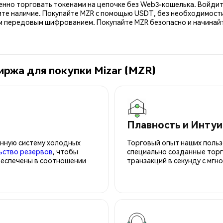
енно торговать токенами на цепочке без Web3-кошелька. Войдит
ите наличие. Покупайте MZR с помощью USDT, без необходимости
передовым шифрованием. Покупайте MZR безопасно и начинайте
иржа для покупки Mizar (MZR)
Плавность и Инту
нную систему холодных
Торговый опыт наших польз
ьство резервов
, чтобы
специально созданные торг
беспечены в соотношении
транзакций в секунду с мгн