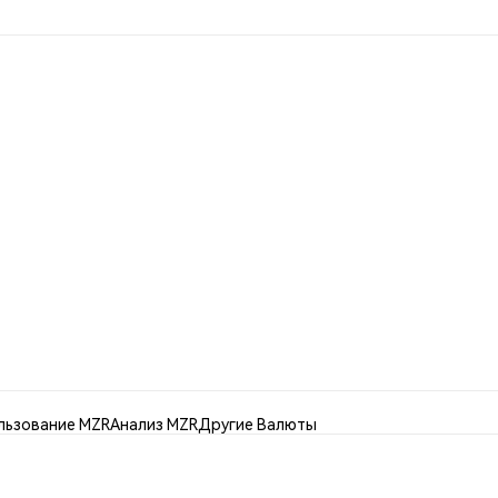
льзование MZR
Анализ MZR
Другие Валюты