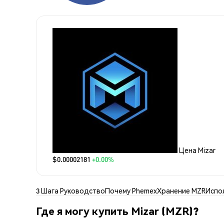
Цена Mizar
$0.00002181
+0.00%
3 Шага Руководство
Почему Phemex
Хранение MZR
Испо
Где я могу купить Mizar (MZR)?