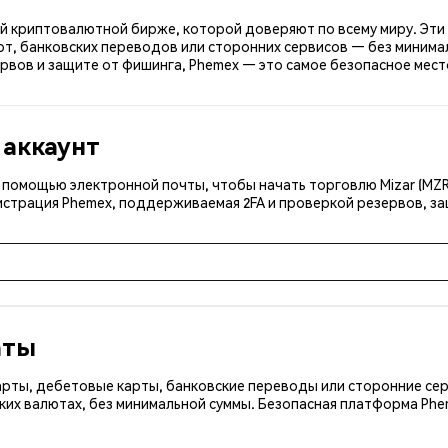
ной криптовалютной бирже, которой доверяют по всему миру. Эти 
т, банковских переводов или сторонних сервисов — без минимал
вов и защите от фишинга, Phemex — это самое безопасное место 
 аккаунт
с помощью электронной почты, чтобы начать торговлю Mizar (MZ
истрация Phemex, поддерживаемая 2FA и проверкой резервов, за
аты
арты, дебетовые карты, банковские переводы или сторонние сер
ких валютах, без минимальной суммы. Безопасная платформа Ph