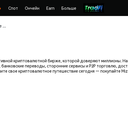
Спот
Ончейн
Earn
Больше
Покупайте и храните Mizar (MZR) безопасно
ективной криптовалютной бирже, которой доверяют миллионы. Н
 банковские переводы, сторонние сервисы и P2P торговлю, дос
ите свое криптовалютное путешествие сегодня — покупайте Miza