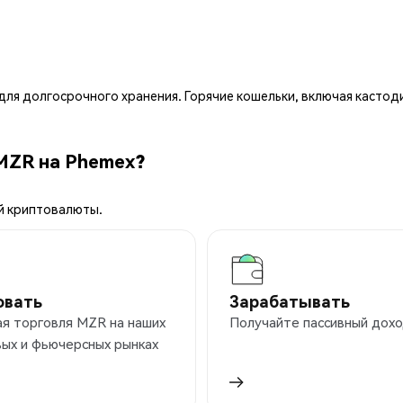
ля долгосрочного хранения. Горячие кошельки, включая кастод
MZR на Phemex?
й криптовалюты.
овать
Зарабатывать
я торговля MZR на наших
Получайте пассивный дохо
ых и фьючерсных рынках