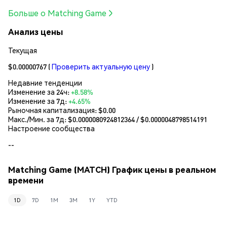
Больше о Matching Game
Анализ цены
Текущая
$0.00000767
(
Проверить актуальную цену
)
Недавние тенденции
Изменение за 24ч:
+8.58%
Изменение за 7д:
+4.65%
Рыночная капитализация:
$0.00
Макс./Мин. за 7д: $
0.0000080924812364
/ $
0.0000048798514191
Настроение сообщества
--
Matching Game (MATCH) График цены в реальном
времени
1D
7D
1M
3M
1Y
YTD