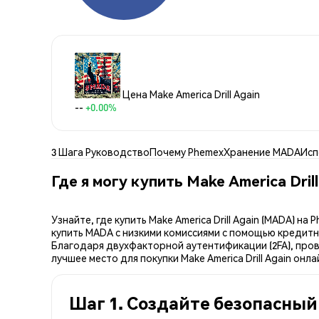
Цена Make America Drill Again
--
+0.00%
3 Шага Руководство
Почему Phemex
Хранение MADA
Исп
Где я могу купить Make America Dril
Узнайте, где купить Make America Drill Again (MADA)
купить MADA с низкими комиссиями с помощью кредитн
Благодаря двухфакторной аутентификации (2FA), прове
лучшее место для покупки Make America Drill Again онла
Шаг 1. Создайте безопасный