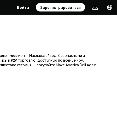
Войти
Зарегистрироваться
веряют миллионы. Наслаждайтесь безопасными и
исы и P2P торговлю, доступную по всему миру.
ствие сегодня — покупайте Make America Drill Again