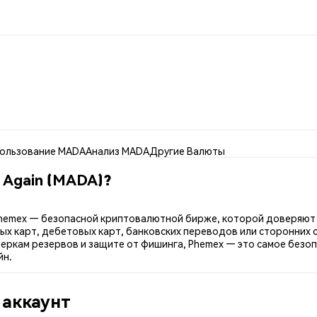
ользование MADA
Анализ MADA
Другие Валюты
l Again (MADA)?
 на Phemex — безопасной криптовалютной бирже, которой доверяют
ых карт, дебетовых карт, банковских переводов или сторонних 
ркам резервов и защите от фишинга, Phemex — это самое безопасн
йн.
 аккаунт