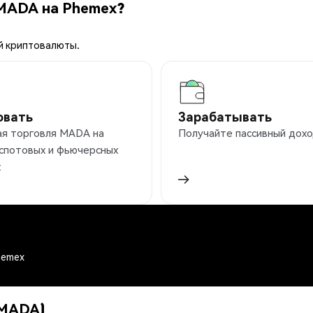
 MADA на Phemex?
й криптовалюты.
овать
Зарабатывать
ая торговля MADA на
Получайте пассивный дохо
 спотовых и фьючерсных
х
Phemex
 (MADA)