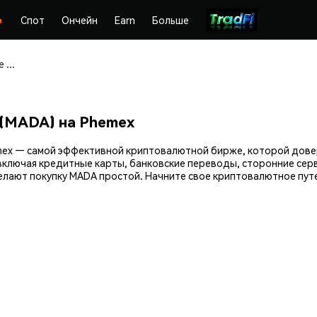
Спот
Ончейн
Earn
Больше
Покупайте и храните Make America Drill Again (MADA) безопасно
n (MADA) на Phemex
 Phemex — самой эффективной криптовалютной бирже, которой до
включая кредитные карты, банковские переводы, сторонние серв
ают покупку MADA простой. Начните свое криптовалютное путеше