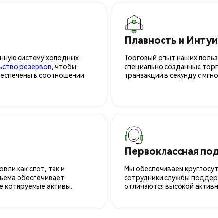
Плавность и Инту
нную систему холодных
Торговый опыт наших польз
ьство резервов
, чтобы
специально созданные торг
беспечены в соотношении
транзакций в секунду с мгн
Первоклассная по
вли как спот, так и
Мы обеспечиваем круглосу
ъема обеспечивает
сотрудники службы поддерж
е котируемые активы.
отличаются высокой активн