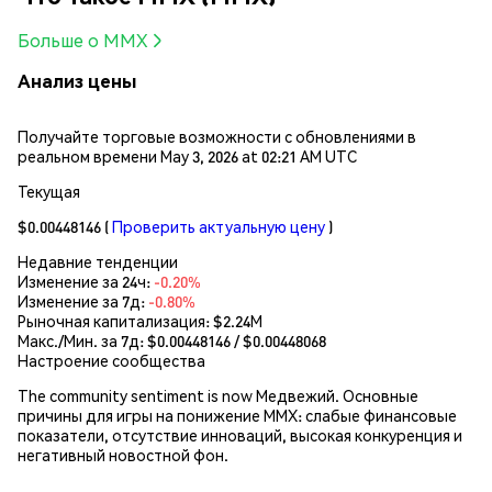
Больше о MMX
Анализ цены
Получайте торговые возможности с обновлениями в
реальном времени May 3, 2026 at 02:21 AM UTC
Текущая
$0.00448146
(
Проверить актуальную цену
)
Недавние тенденции
Изменение за 24ч:
-0.20%
Изменение за 7д:
-0.80%
Рыночная капитализация:
$2.24M
Макс./Мин. за 7д: $
0.00448146
/ $
0.00448068
Настроение сообщества
The community sentiment is now Медвежий. Основные
причины для игры на понижение MMX: слабые финансовые
показатели, отсутствие инноваций, высокая конкуренция и
негативный новостной фон.