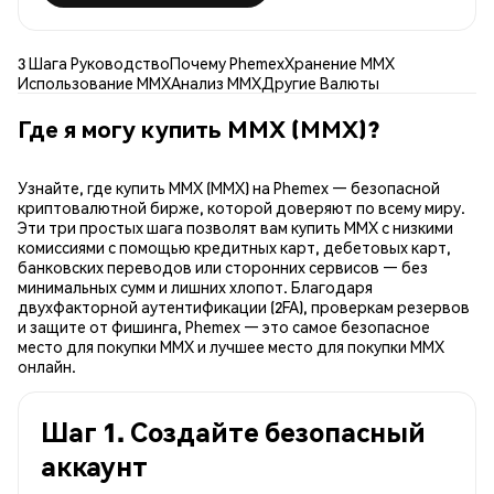
3 Шага Руководство
Почему Phemex
Хранение MMX
Использование MMX
Анализ MMX
Другие Валюты
Где я могу купить MMX (MMX)?
Узнайте, где купить MMX (MMX) на Phemex — безопасной
криптовалютной бирже, которой доверяют по всему миру.
Эти три простых шага позволят вам купить MMX с низкими
комиссиями с помощью кредитных карт, дебетовых карт,
банковских переводов или сторонних сервисов — без
минимальных сумм и лишних хлопот. Благодаря
двухфакторной аутентификации (2FA), проверкам резервов
и защите от фишинга, Phemex — это самое безопасное
место для покупки MMX и лучшее место для покупки MMX
онлайн.
Шаг 1. Создайте безопасный
аккаунт