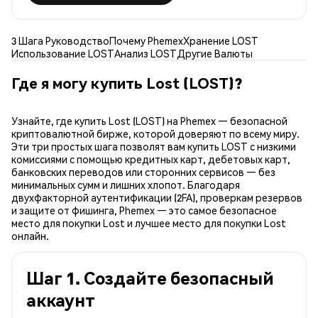
3 Шага Руководство
Почему Phemex
Хранение LOST
Использование LOST
Анализ LOST
Другие Валюты
Где я могу купить Lost (LOST)?
Узнайте, где купить Lost (LOST) на Phemex — безопасной
криптовалютной бирже, которой доверяют по всему миру.
Эти три простых шага позволят вам купить LOST с низкими
комиссиями с помощью кредитных карт, дебетовых карт,
банковских переводов или сторонних сервисов — без
минимальных сумм и лишних хлопот. Благодаря
двухфакторной аутентификации (2FA), проверкам резервов
и защите от фишинга, Phemex — это самое безопасное
место для покупки Lost и лучшее место для покупки Lost
онлайн.
Шаг 1. Создайте безопасный
аккаунт