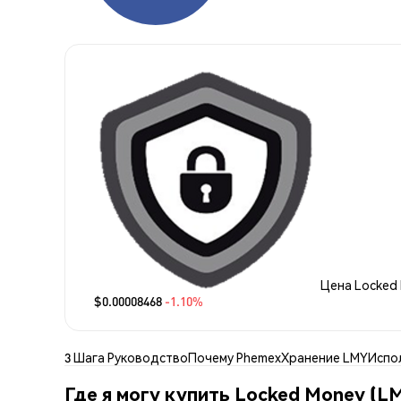
Цена Locked
$0.00008468
-1.10%
3 Шага Руководство
Почему Phemex
Хранение LMY
Испо
Где я могу купить Locked Money (L