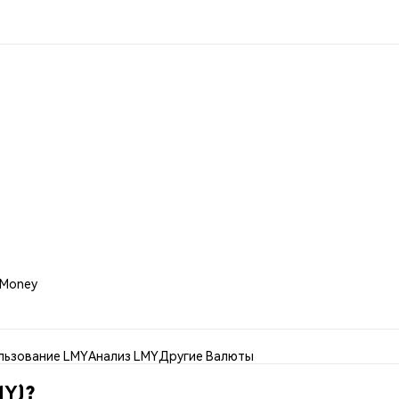
 Money
льзование LMY
Анализ LMY
Другие Валюты
MY)?