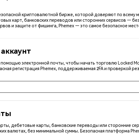
безопасной криптовалютной бирже, которой доверяют по всему ми
овых карт, банковских переводов или сторонних сервисов — без
рвов и защите от фишинга, Phemex — это самое безопасное место
 аккаунт
с помощью электронной почты, чтобы начать торговлю Locked Mo
асная регистрация Phemex, поддерживаемая 2FA и проверкой рез
аты
арты, дебетовые карты, банковские переводы или сторонние сер
ких валютах, без минимальной суммы. Безопасная платформа Ph