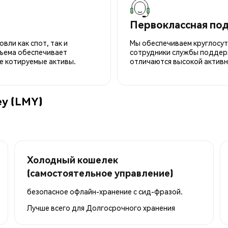
Первоклассная по
вли как спот, так и
Мы обеспечиваем круглосу
ъема обеспечивает
сотрудники службы поддерж
е котируемые активы.
отличаются высокой активн
ey (LMY)
Холодный кошелек
(самостоятельное управление)
безопасное офлайн-хранение с сид-фразой.
Лучше всего для
Долгосрочного хранения