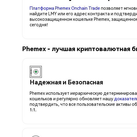
Платформа Phemex Onchain Trade
позволяет мгнов
найдите LMY или его адрес контракта и подтверд
высокозащищенном кошельке Phemex, защищенном 
сегодня!
Phemex - лучшая криптовалютная б
Надежная и Безопасная
Phemex использует иерархическую детерминирова
кошельков и регулярно обновляет нашу
доказател
подтвердить, что все пользовательские активы о
1:1.