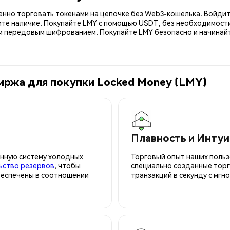
енно торговать токенами на цепочке без Web3-кошелька. Войдит
ите наличие. Покупайте LMY с помощью USDT, без необходимости
передовым шифрованием. Покупайте LMY безопасно и начинайте
иржа для покупки Locked Money (LMY)
Плавность и Инту
нную систему холодных
Торговый опыт наших польз
ьство резервов
, чтобы
специально созданные торг
беспечены в соотношении
транзакций в секунду с мгн