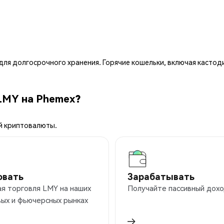
ля долгосрочного хранения. Горячие кошельки, включая кастод
LMY на Phemex?
й криптовалюты.
овать
Зарабатывать
я торговля LMY на наших
Получайте пассивный дохо
ых и фьючерсных рынках