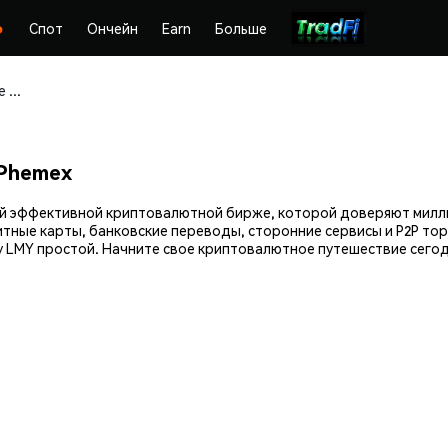
Спот
Ончейн
Earn
Больше
Покупайте и храните Locked Money (LMY) безопасно
 Phemex
мой эффективной криптовалютной бирже, которой доверяют мил
итные карты, банковские переводы, сторонние сервисы и P2P тор
 LMY простой. Начните свое криптовалютное путешествие сегод