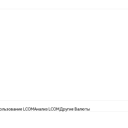
ользование LCOM
Анализ LCOM
Другие Валюты