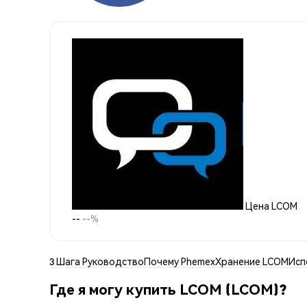
Цена LCOM
--
--%
3 Шага Руководство
Почему Phemex
Хранение LCOM
Исп
Где я могу купить LCOM (LCOM)?