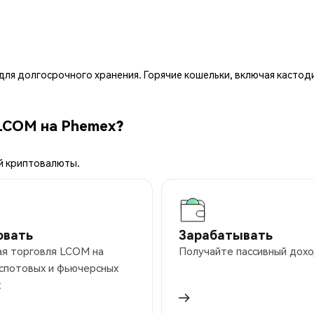
ля долгосрочного хранения. Горячие кошельки, включая кастод
LCOM на Phemex?
й криптовалюты.
овать
Зарабатывать
ая торговля LCOM на
Получайте пассивный дохо
 спотовых и фьючерсных
х