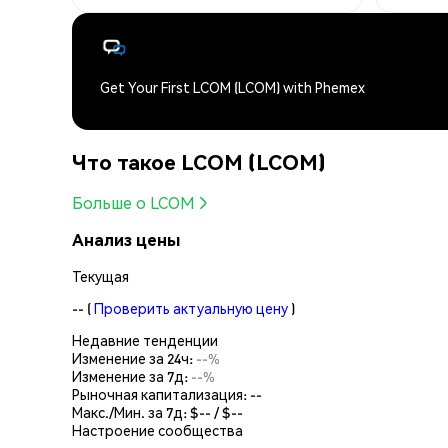
Get Your First LCOM (LCOM) with Phemex
Что такое LCOM (LCOM)
Больше о LCOM
Анализ цены
Текущая
--
(
Проверить актуальную цену
)
Недавние тенденции
Изменение за 24ч:
--%
Изменение за 7д:
--%
Рыночная капитализация:
--
Макс./Мин. за 7д: $
--
/ $
--
Настроение сообщества