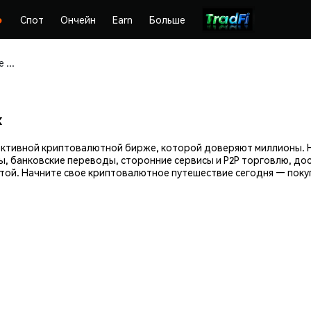
Спот
Ончейн
Earn
Больше
Покупайте и храните LCOM (LCOM) безопасно
x
фективной криптовалютной бирже, которой доверяют миллионы. 
ы, банковские переводы, сторонние сервисы и P2P торговлю, до
той. Начните свое криптовалютное путешествие сегодня — покуп