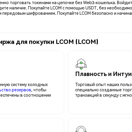
енно торговать токенами на цепочке без Web3-кошелька. Войдит
дите наличие. Покупайте LCOM с помощью USDT, без необходимос
передовым шифрованием. Покупайте LCOM безопасно и начинайт
биржа для покупки LCOM (LCOM)
Плавность и Инту
нную систему холодных
Торговый опыт наших польз
ьство резервов
, чтобы
специально созданные торг
беспечены в соотношении
транзакций в секунду с мгн