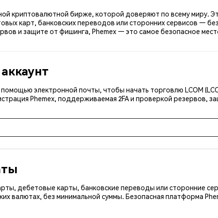
сной криптовалютной бирже, которой доверяют по всему миру. Эт
овых карт, банковских переводов или сторонних сервисов — без
рвов и защите от фишинга, Phemex — это самое безопасное мест
 аккаунт
 с помощью электронной почты, чтобы начать торговлю LCOM (LC
истрация Phemex, поддерживаемая 2FA и проверкой резервов, за
аты
арты, дебетовые карты, банковские переводы или сторонние сер
ких валютах, без минимальной суммы. Безопасная платформа Ph