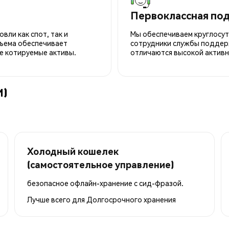
Первоклассная по
вли как спот, так и
Мы обеспечиваем круглосу
ъема обеспечивает
сотрудники службы поддерж
е котируемые активы.
отличаются высокой активн
M)
Холодный кошелек
(самостоятельное управление)
безопасное офлайн-хранение с сид-фразой.
Лучше всего для
Долгосрочного хранения