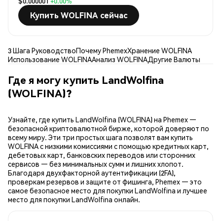
$0.000001
+0.00%
Купить WOLFINA сейчас
3 Шага Руководство
Почему Phemex
Хранение WOLFINA
Использование WOLFINA
Анализ WOLFINA
Другие Валюты
Где я могу купить LandWolfina
(WOLFINA)?
Узнайте, где купить LandWolfina (WOLFINA) на Phemex —
безопасной криптовалютной бирже, которой доверяют по
всему миру. Эти три простых шага позволят вам купить
WOLFINA с низкими комиссиями с помощью кредитных карт,
дебетовых карт, банковских переводов или сторонних
сервисов — без минимальных сумм и лишних хлопот.
Благодаря двухфакторной аутентификации (2FA),
проверкам резервов и защите от фишинга, Phemex — это
самое безопасное место для покупки LandWolfina и лучшее
место для покупки LandWolfina онлайн.