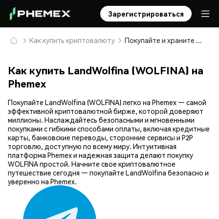
Зарегистрироваться
Как купить криптовалюту
Покупайте и храните LandWolfina (WOLFINA) безопасно
Как купить LandWolfina (WOLFINA) на
Phemex
Покупайте LandWolfina (WOLFINA) легко на Phemex — самой
эффективной криптовалютной бирже, которой доверяют
миллионы. Наслаждайтесь безопасными и мгновенными
покупками с гибкими способами оплаты, включая кредитные
карты, банковские переводы, сторонние сервисы и P2P
торговлю, доступную по всему миру. Интуитивная
платформа Phemex и надежная защита делают покупку
WOLFINA простой. Начните свое криптовалютное
путешествие сегодня — покупайте LandWolfina безопасно и
уверенно на Phemex.