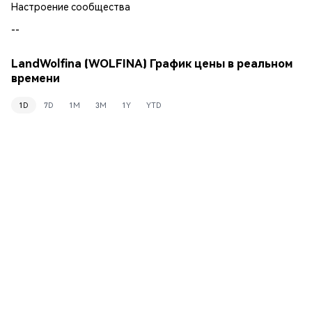
Настроение сообщества
--
LandWolfina (WOLFINA) График цены в реальном
времени
1D
7D
1M
3M
1Y
YTD