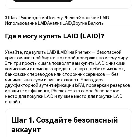
3 Шага Руководство
Почему Phemex
Хранение LAID
Использование LAID
Анализ LAID
Другие Валюты
Где я могу купить LAID (LAID)?
Узнайте, где купить LAID (LAID) на Phemex — безопасной
криптовалютной бирже, которой доверяют по всему миру.
Эти три простых шага позволят вам купить LAID с низкими
комиссиями с помощью кредитных карт, дебетовых карт,
банковских переводов или сторонних сервисов — без
минимальных сумм и лишних хлопот. Благодаря
двухфакторной аутентификации (2FA), проверкам резервов
и защите от фишинга, Phemex — это самое безопасное
место для покупки LAID и лучшее место для покупки LAID
онлайн.
Шаг 1. Создайте безопасный
аккаунт