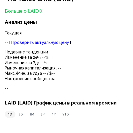
Больше о LAID
Анализ цены
Текущая
--
(
Проверить актуальную цену
)
Недавние тенденции
Изменение за 24ч:
--%
Изменение за 7д:
--%
Рыночная капитализация:
--
Макс./Мин. за 7д: $
--
/ $
--
Настроение сообщества
--
LAID (LAID) График цены в реальном времени
1D
7D
1M
3M
1Y
YTD