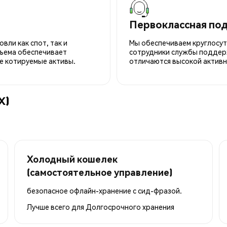
Первоклассная по
вли как спот, так и
Мы обеспечиваем круглосу
ъема обеспечивает
сотрудники службы поддерж
е котируемые активы.
отличаются высокой активн
X)
Холодный кошелек
(самостоятельное управление)
безопасное офлайн-хранение с сид-фразой.
Лучше всего для
Долгосрочного хранения