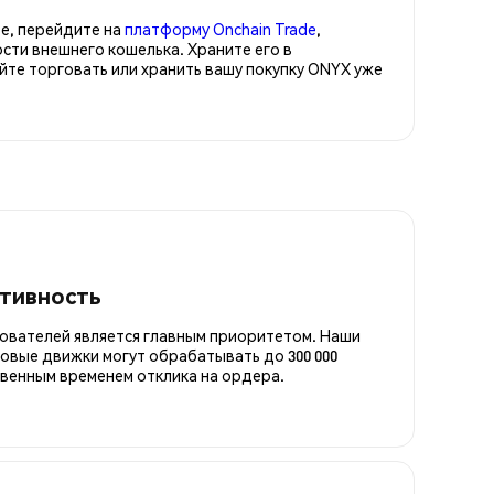
е, перейдите на
платформу Onchain Trade
,
сти внешнего кошелька. Храните его в
е торговать или хранить вашу покупку ONYX уже
итивность
ователей является главным приоритетом. Наши
овые движки могут обрабатывать до 300 000
овенным временем отклика на ордера.