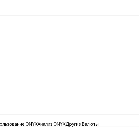
ользование ONYX
Анализ ONYX
Другие Валюты