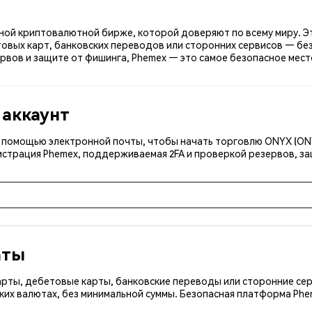
сной криптовалютной бирже, которой доверяют по всему миру. Эт
овых карт, банковских переводов или сторонних сервисов — без
рвов и защите от фишинга, Phemex — это самое безопасное мест
 аккаунт
 с помощью электронной почты, чтобы начать торговлю ONYX (ON
истрация Phemex, поддерживаемая 2FA и проверкой резервов, за
аты
арты, дебетовые карты, банковские переводы или сторонние сер
ких валютах, без минимальной суммы. Безопасная платформа Ph