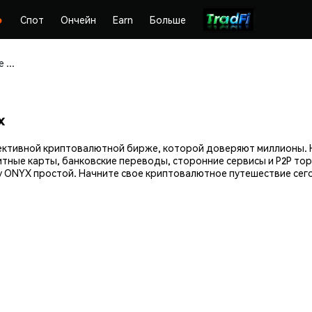
Спот
Ончейн
Earn
Больше
Покупайте и храните ONYX (ONYX) безопасно
x
фективной криптовалютной бирже, которой доверяют миллионы.
итные карты, банковские переводы, сторонние сервисы и P2P тор
 ONYX простой. Начните свое криптовалютное путешествие сего