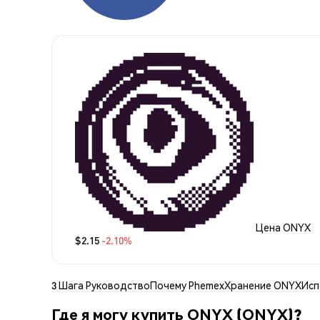
Цена ONYX
$2.15
-2.10%
3 Шага Руководство
Почему Phemex
Хранение ONYX
Исп
Где я могу купить ONYX (ONYX)?