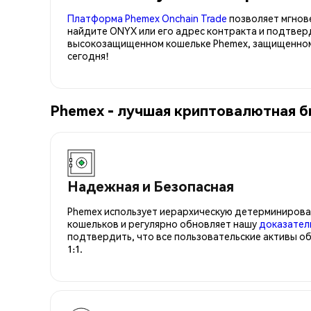
Платформа Phemex Onchain Trade
позволяет мгнов
найдите ONYX или его адрес контракта и подтвер
высокозащищенном кошельке Phemex, защищенном 
сегодня!
Phemex - лучшая криптовалютная 
Надежная и Безопасная
Phemex использует иерархическую детерминирова
кошельков и регулярно обновляет нашу
доказател
подтвердить, что все пользовательские активы о
1:1.