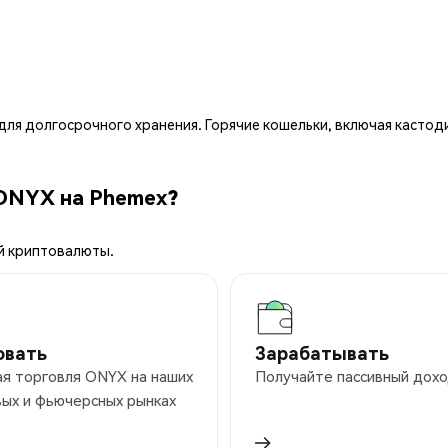
ля долгосрочного хранения. Горячие кошельки, включая кастод
 ONYX на Phemex?
й криптовалюты.
овать
Зарабатывать
ая торговля ONYX на наших
Получайте пассивный дохо
ых и фьючерсных рынках