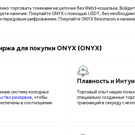
енно торговать токенами на цепочке без Web3-кошелька. Войдит
дите наличие. Покупайте ONYX с помощью USDT, без необходимо
передовым шифрованием. Покупайте ONYX безопасно и начинайт
биржа для покупки ONYX (ONYX)
Плавность и Инту
нную систему холодных
Торговый опыт наших польз
ьство резервов
, чтобы
специально созданные торг
беспечены в соотношении
транзакций в секунду с мгн